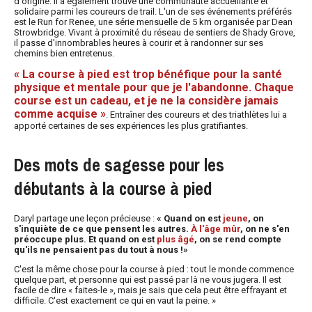
d'origine. Il a également trouvé une communauté accueillante et
solidaire parmi les coureurs de trail. L'un de ses événements préférés
est le Run for Renee, une série mensuelle de 5 km organisée par Dean
Strowbridge. Vivant à proximité du réseau de sentiers de Shady Grove,
il passe d'innombrables heures à courir et à randonner sur ses
chemins bien entretenus.
« La course à pied est trop bénéfique pour la santé
physique et mentale pour que je l'abandonne. Chaque
course est un cadeau, et je ne la considère jamais
comme acquise »
. Entraîner des coureurs et des triathlètes lui a
apporté certaines de ses expériences les plus gratifiantes.
Des mots de sagesse pour les
débutants à la course à pied
Daryl partage une leçon précieuse :
« Quand on est
jeune
, on
s'inquiète de ce que pensent les autres.
À l'âge mûr
, on ne s'en
préoccupe plus. Et quand on est
plus âgé
, on se rend compte
qu'ils ne pensaient pas du tout à nous !»
C'est la même chose pour la course à pied : tout le monde commence
quelque part, et personne qui est passé par là ne vous jugera. Il est
facile de dire « faites-le », mais je sais que cela peut être effrayant et
difficile. C'est exactement ce qui en vaut la peine. »