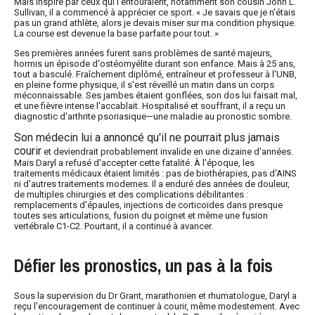
Mais inspiré par ceux qui l'entouraient, notamment son cousin John L.
Sullivan, il a commencé à apprécier ce sport. « Je savais que je n'étais
pas un grand athlète, alors je devais miser sur ma condition physique.
La course est devenue la base parfaite pour tout. »
Ses premières années furent sans problèmes de santé majeurs,
hormis un épisode d'ostéomyélite durant son enfance. Mais à 25 ans,
tout a basculé. Fraîchement diplômé, entraîneur et professeur à l'UNB,
en pleine forme physique, il s'est réveillé un matin dans un corps
méconnaissable. Ses jambes étaient gonflées, son dos lui faisait mal,
et une fièvre intense l'accablait. Hospitalisé et souffrant, il a reçu un
diagnostic d'arthrite psoriasique—une maladie au pronostic sombre.
Son médecin lui a annoncé qu'il ne pourrait plus jamais
courir
et deviendrait probablement invalide en une dizaine d'années.
Mais Daryl a refusé d'accepter cette fatalité. À l'époque, les
traitements médicaux étaient limités : pas de biothérapies, pas d'AINS
ni d'autres traitements modernes. Il a enduré des années de douleur,
de multiples chirurgies et des complications débilitantes :
remplacements d'épaules, injections de corticoïdes dans presque
toutes ses articulations, fusion du poignet et même une fusion
vertébrale C1-C2. Pourtant, il a continué à avancer.
Défier les pronostics, un pas à la fois
Sous la supervision du Dr Grant, marathonien et rhumatologue, Daryl a
reçu l'encouragement de continuer à courir, même modestement. Avec