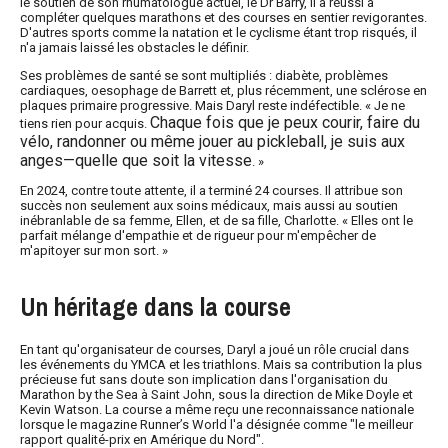
le soutien de son rhumatologue actuel, le Dr Barry, il a réussi à
compléter quelques marathons et des courses en sentier revigorantes.
D'autres sports comme la natation et le cyclisme étant trop risqués, il
n'a jamais laissé les obstacles le définir.
Ses problèmes de santé se sont multipliés : diabète, problèmes
cardiaques, oesophage de Barrett et, plus récemment, une sclérose en
plaques primaire progressive. Mais Daryl reste indéfectible. « Je ne
Chaque fois que je peux courir, faire du
tiens rien pour acquis.
vélo, randonner ou même jouer au pickleball, je suis aux
anges—quelle que soit la vitesse
. »
En 2024, contre toute attente, il a terminé 24 courses. Il attribue son
succès non seulement aux soins médicaux, mais aussi au soutien
inébranlable de sa femme, Ellen, et de sa fille, Charlotte. « Elles ont le
parfait mélange d'empathie et de rigueur pour m'empêcher de
m'apitoyer sur mon sort. »
Un héritage dans la course
En tant qu'organisateur de courses, Daryl a joué un rôle crucial dans
les événements du YMCA et les triathlons. Mais sa contribution la plus
précieuse fut sans doute son implication dans l'organisation du
Marathon by the Sea à Saint John, sous la direction de Mike Doyle et
Kevin Watson. La course a même reçu une reconnaissance nationale
lorsque le magazine Runner’s World l'a désignée comme "le meilleur
rapport qualité-prix en Amérique du Nord".