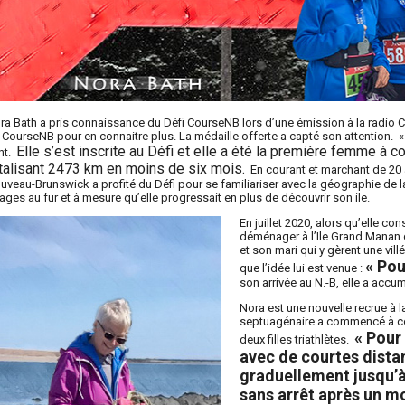
ra Bath a pris connaissance du Défi CourseNB lors d’une émission à la radio CB
 CourseNB pour en connaitre plus. La médaille offerte a capté son attention. « 
Elle s’est inscrite au Défi et elle a été la première femme à
ant.
talisant 2473 km en moins de six mois.
En courant et marchant de 20 à
uveau-Brunswick a profité du Défi pour se familiariser avec la géographie de la p
llages au fur et à mesure qu’elle progressait en plus de découvrir son ile.
En juillet 2020, alors qu’elle co
déménager à l’Ile Grand Manan d
et son mari qui y gèrent une vill
« Po
que l’idée lui est venue :
son arrivée au N.-B, elle a accu
Nora est une nouvelle recrue à 
septuagénaire a commencé à cou
« Pour 
deux filles triathlètes.
avec de courtes dist
graduellement jusqu’à
sans arrêt après un mo