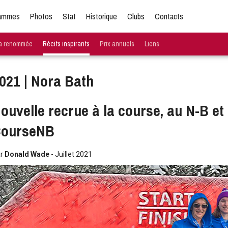
ammes
Photos
Stat
Historique
Clubs
Contacts
la renommée
Récits inspirants
Prix annuels
Liens
021 | Nora Bath
ouvelle recrue à la course, au N-B et
ourseNB
ar
Donald Wade
- Juillet 2021