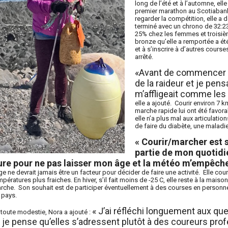
long de l’été et à l’automne, ell
premier marathon au Scotiaban
regarder la compétition, elle a d
terminé avec un chrono de 32:23
25% chez les femmes et troisiè
bronze qu’elle a remportée a ét
et à s’inscrire à d’autres cours
arrêté.
«Avant de commencer à 
de la raideur et je pensa
m’affligeait comme les
elle a ajouté. Courir environ 7 
marche rapide lui ont été favor
elle n’a plus mal aux articulation
de faire du diabète, une maladie 
« Courir/marcher est s
partie de mon quotidie
ure pour ne pas laisser mon âge et la météo m’empêcher
âge ne devrait jamais être un facteur pour décider de faire une activité. Elle cour
mpératures plus fraiches. En hiver, s’il fait moins de -25 C, elle reste à la maiso
rche. Son souhait est de participer éventuellement à des courses en personne 
 pays.
« J’ai réfléchi longuement aux q
 toute modestie, Nora a ajouté :
 je pense qu’elles s’adressent plutôt à des coureurs pro