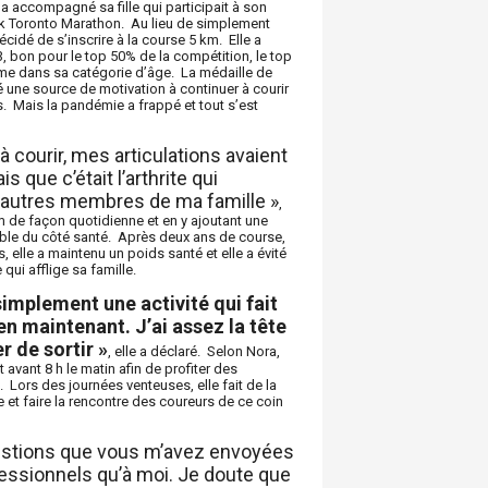
e a accompagné sa fille qui participait à son
k Toronto Marathon. Au lieu de simplement
écidé de s’inscrire à la course 5 km. Elle a
, bon pour le top 50% de la compétition, le top
me dans sa catégorie d’âge. La médaille de
é une source de motivation à continuer à courir
es. Mais la pandémie a frappé et tout s’est
courir, mes articulations avaient
is que c’était l’arthrite qui
 autres membres de ma famille »
,
km de façon quotidienne et en y ajoutant une
able du côté santé. Après deux ans de course,
s, elle a maintenu un poids santé et elle a évité
qui afflige sa famille.
implement une activité qui fait
n maintenant. J’ai assez la tête
 de sortir »
, elle a déclaré. Selon Nora,
t avant 8 h le matin afin de profiter des
n. Lors des journées venteuses, elle fait de la
et faire la rencontre des coureurs de ce coin
uestions que vous m’avez envoyées
fessionnels qu’à moi. Je doute que