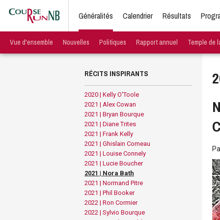
Généralités
Calendrier
Résultats
Progr
Vue d'ensemble
Nouvelles
Politiques
Rapport annuel
Temple de 
RÉCITS INSPIRANTS
2
2020 | Kelly O'Toole
N
2021 | Alex Cowan
2021 | Bryan Bourque
C
2021 | Diane Trites
2021 | Frank Kelly
2021 | Ghislain Comeau
P
2021 | Louise Connely
2021 | Lucie Boucher
2021 | Nora Bath
2021 | Normand Pitre
2021 | Phil Booker
2022 | Ron Cormier
2022 | Sylvio Bourque