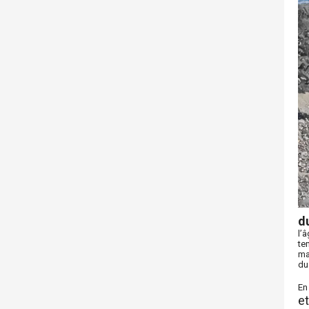
d
l’
te
ma
du
En
et