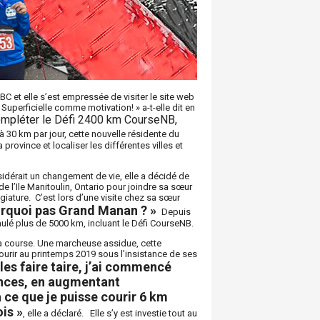
C et elle s’est empressée de visiter le site web
Superficielle comme motivation! » a-t-elle dit en
 compléter le Défi 2400 km CourseNB,
 30 km par jour, cette nouvelle résidente du
rovince et localiser les différentes villes et
nsidérait un changement de vie, elle a décidé de
e l’Ile Manitoulin, Ontario pour joindre sa sœur
égiature. C’est lors d’une visite chez sa sœur
urquoi pas Grand Manan ? »
Depuis
mulé plus de 5000 km, incluant le Défi CourseNB.
la course. Une marcheuse assidue, cette
rir au printemps 2019 sous l’insistance de ses
les faire taire, j’ai commencé
ances, en augmentant
 ce que je puisse courir 6 km
is »
, elle a déclaré. Elle s’y est investie tout au