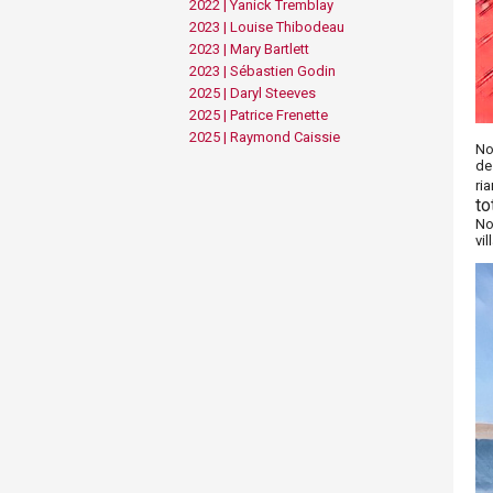
2022 | Yanick Tremblay
2023 | Louise Thibodeau
2023 | Mary Bartlett
2023 | Sébastien Godin
2025 | Daryl Steeves
2025 | Patrice Frenette
2025 | Raymond Caissie
No
de
ri
to
No
vi