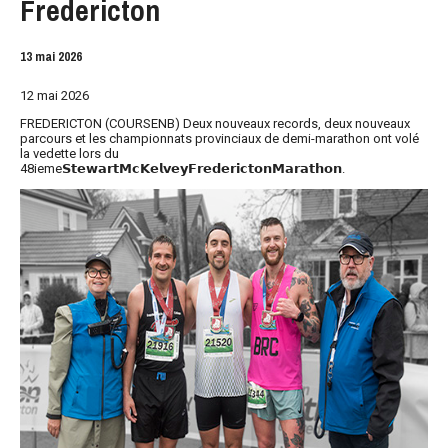
Fredericton
13 mai 2026
12 mai 2026
FREDERICTON (COURSENB) Deux nouveaux records, deux nouveaux
parcours et les championnats provinciaux de demi-marathon ont volé
la vedette lors du
48ieme𝗦𝘁𝗲𝘄𝗮𝗿𝘁𝗠𝗰𝗞𝗲𝗹𝘃𝗲𝘆𝗙𝗿𝗲𝗱𝗲𝗿𝗶𝗰𝘁𝗼𝗻𝗠𝗮𝗿𝗮𝘁𝗵𝗼𝗻.