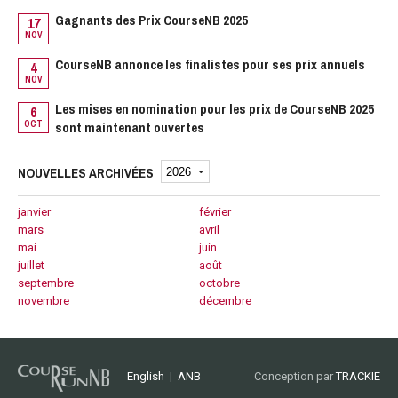
1
Gagnants des Prix CourseNB 2025
17
N
NOV
1
CourseNB annonce les finalistes pour ses prix annuels
4
N
NOV
Les mises en nomination pour les prix de CourseNB 2025
6
N
OCT
sont maintenant ouvertes
NOUVELLES ARCHIVÉES
janvier
février
mars
avril
mai
juin
juillet
août
septembre
octobre
novembre
décembre
English
|
ANB
Conception par
TRACKIE