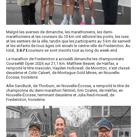
Malgré les averses de dimanche, les marathoniens, les demi-
marathoniens et les coureurs du 10 km ont sillonné les ponts, les rues
et les sentiers de la ville, tandis que les participants au 5 km de samedi
et les enfants de tous âges ont envahi le centre-ville de Fredericton. Au
total, 𝟯,𝟲𝟳𝟭coureurs se sont inscrits tout au long du week-end.
Le marathon de Fredericton a accueilli dimanche les championnats
CourseNB Open 2026 sur 21,1 km. Matthew Beaver, de Halifax, a
remporté le titre masculin, Hayden Hollowell, de Moncton, s’est classé
deuxième et Colin Calvert, de Montague Gold Mines, en Nouvelle-
Écosse, troisième.
Allie Sandluck, de Thorburn, en Nouvelle-Écosse, a remporté le titre de
championne du demi-marathon féminin, Erin Coates, de Halifax, en
Nouvelle-Écosse, terminant deuxième et Julia Reid-Howell, de
Fredericton, troisième.