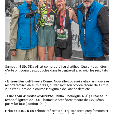
Samedi, l'𝗘𝗹𝗶𝘁𝗲𝟱𝗞a offert son propre feu d'artifice. Quarante athlètes
d'élite ont couru deux boucles dans le centre-ville, et voici les résultats
:
• 𝗘𝗶𝗹𝗲𝗲𝗻𝗕𝗲𝗻𝗼𝗶𝘁(Sweets Corner, Nouvelle-Écosse) a établi un nouveau
record féminin en 16 min 30 s, pulvérisant son propre record de 17 min
27 s établi lors de la course inaugurale de l’année dernière.
• 𝗛𝘂𝗱𝘀𝗼𝗻𝗚𝗿𝗶𝗺𝘀𝗵𝗮𝘄𝗦𝘂𝗿𝗲𝘁𝘁𝗲(Central Chebogue, N.-É.) a réalisé un
temps fulgurant de 14:01, battant le précédent record de 14:28 établi
par Mike Tate (London, Ont.).
Près de 8 000 $ en prix
ont été remis aux quatre premières femmes et