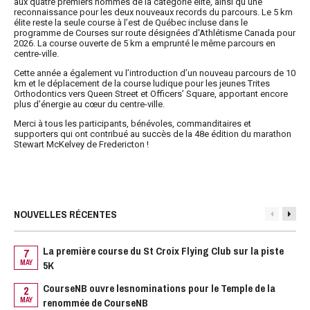
aux quatre premiers hommes de la catégorie élite, ainsi qu’une
reconnaissance pour les deux nouveaux records du parcours. Le 5 km
élite reste la seule course à l’est de Québec incluse dans le
programme de Courses sur route désignées d'Athlétisme Canada pour
2026. La course ouverte de 5 km a emprunté le même parcours en
centre-ville.
Cette année a également vu l’introduction d’un nouveau parcours de 10
km et le déplacement de la course ludique pour les jeunes Trites
Orthodontics vers Queen Street et Officers’ Square, apportant encore
plus d’énergie au cœur du centre-ville.
Merci à tous les participants, bénévoles, commanditaires et
supporters qui ont contribué au succès de la 48e édition du marathon
Stewart McKelvey de Fredericton !
NOUVELLES RÉCENTES
La première course du St Croix Flying Club sur la piste
7
2
MAY
5K
M
1
CourseNB ouvre lesnominations pour le Temple de la
2
M
MAY
renommée de CourseNB