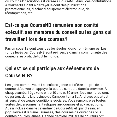
du coût de l'inscription est versée à CourseNB. Ainsi, ces contributions
à CourseNB aident à défrayer le coût des publications
promotionnelles, d'achat d'équipement éléctronique, de
récompenses, etc.
Est-ce que CourseNB rémunère son comité
exécutif, ses membres du conseil ou les gens qui
travaillent lors des courses?
Pas un sous! Ils sont tous des bénévoles, donc non-rémunérés. Les
fonds levés par CourseNB sont ré-investis dans la communauté des
coureurs au profit de tout le monde.
Qui est-ce qui participe aux événements de
Course N-B?
Les gens comme vous! La seule exigence est d'être adepte de la
course et/ou vouloir appuyer la course sur route dans la province. À
chaque année, l'âge varie entre 10 ans et 80 ans+. Nos membres sont
de partout dans la province de Campbellton à St. Andrews et partout
ailleurs, et de toutes conditions sociales. Vous rencontrerez toutes
sortes de personnes fantastiques aux courses et aux réceptions.
Aussi incluse dans le calendrier de CourseNB et grandissant en
popularité est la Série Jeunesse, des courses de distances plus
courtes pour les jeunes. L'année dernière, milliers de coureurs ont