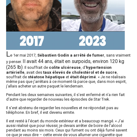
L
e 1er mai 2017,
Sébastien Godin a arrêté de fumer
, sans vraiment
Il avait 44 ans, était en surpoids, environ 120 kg
y penser.
(265 lb)
. Il souffrait de
colite ulcéreuse
, d’
hypertension
artérielle
, avait des
taux élevés de cholestérol et de sucre
,
souffrait de
stéatose hépatique
et
était déprimé
. « Je ne réalisais
même pas que j’arrêtais à ce moment-là parce que, dans mon esprit,
j’allais acheter un autre paquet le lendemain.
Pendant les deux semaines suivantes, il s’est enfermé et n’a rien fait
d’autre que regarder de nouveau les épisodes de Star Trek.
Il s’est abstenu de regarder les nouvelles et ne répondait pas au
téléphone. En bref, il est devenu ermite.
Il est resté à l’écart du monde extérieur et a beaucoup mangé. « J’ai
aussi réalisé que pour réussir, je devais arrêter de boire de l’alcool
pendant au moins six mois. Ceux qui fument ou ont déjà fumé savent
ce que je veux dire – cette envie de vous allumer une cigarette que