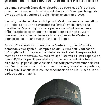
premier demi marathon officiel en 1h49m
», a-t-il déclaré.
En prime, ses problèmes de cholestérol, de sucre et de foie étaient
désormais sous contrôle, se sentant chanceux d’avoir pu changer de
style de vie avant que ses problèmes ne soient trop graves.
Bien sûr, maintenant il en voulait plus. Il s'est donc inscrit au marathon
de Fredericton. « Je ne savais rien sur l'entraînement en vue d’un
marathon et j'avais toujours cette perception qu’ont les coureurs
débutants de se sentir comme des imposteurs et non de vrais
coureurs. J'étais timide. Je ne voulais pas demander d'aide. Je
courais, courais - sans aucun plan », a-t-il admis.
Alors qu'il se rendait au marathon de Fredericton, quelqu'un lui a
demandé à quel rythme il comptait courir. Il a répondu : « Qu'est-ce
qu'un rythme ? ». Il ne savait rien de la course à pied ; il ne possédait
même pas de montre de course. Il voulait juste voir s'il était capable de
courir 42,2 km – peu importe le temps que cela prendrait. « Encore
aujourd'hui, je pense que c'est ainsi que tout premier marathon devrait
se dérouler, sans aucune attente. Juste le sentir, le subir et en profiter »,
a-t-il ajouté. Il a terminé la course avec un temps de 3 h 57, sans un seul
arrêt ou pause marche.