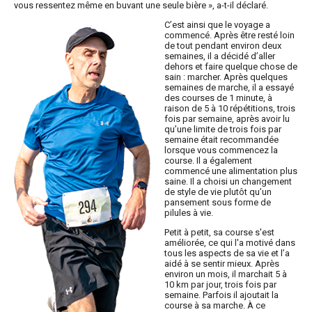
vous ressentez même en buvant une seule bière », a-t-il déclaré.
C’est ainsi que le voyage a
commencé. Après être resté loin
de tout pendant environ deux
semaines, il a décidé d’aller
dehors et faire quelque chose de
sain : marcher. Après quelques
semaines de marche, il a essayé
des courses de 1 minute, à
raison de 5 à 10 répétitions, trois
fois par semaine, après avoir lu
qu’une limite de trois fois par
semaine était recommandée
lorsque vous commencez la
course. Il a également
commencé une alimentation plus
saine. Il a choisi un changement
de style de vie plutôt qu’un
pansement sous forme de
pilules à vie.
Petit à petit, sa course s'est
améliorée, ce qui l'a motivé dans
tous les aspects de sa vie et l’a
aidé à se sentir mieux. Après
environ un mois, il marchait 5 à
10 km par jour, trois fois par
semaine. Parfois il ajoutait la
course à sa marche. À ce