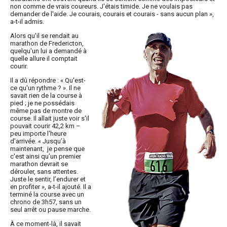
non comme de vrais coureurs. J'étais timide. Je ne voulais pas
demander de l'aide. Je courais, courais et courais - sans aucun plan »,
a-t-il admis.
Alors qu'il se rendait au
marathon de Fredericton,
quelqu'un lui a demandé à
quelle allure il comptait
courir.
Il a dû répondre : « Qu'est-
ce qu'un rythme ? ». Il ne
savait rien de la course à
pied ; je ne possédais
même pas de montre de
course. Il allait juste voir s'il
pouvait courir 42,2 km –
peu importe l'heure
d'arrivée. « Jusqu’à
maintenant, je pense que
c'est ainsi qu’un premier
marathon devrait se
dérouler, sans attentes.
Juste le sentir, l’endurer et
en profiter », a-t-il ajouté. Il a
terminé la course avec un
chrono de 3h57, sans un
seul arrêt ou pause marche.
À ce moment-là, il savait