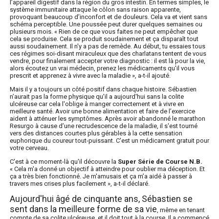
l’appareil digestif dans la région du gros intestin. En termes simples, le
système immunitaire attaque le côlon sans raison apparente,
provoquant beaucoup d’inconfort et de douleurs. Cela va et vient sans
schéma perceptible. Une poussée peut durer quelques semaines ou
plusieurs mois. « Rien de ce que vous faites ne peut empêcher que
cela se produise. Cela se produit soudainement et ça disparaît tout
aussi soudainement. Il n'y a pas de remède. Au début, tu essaies tous
ces régimes soi-disant miraculeux que des charlatans tentent de vous
vendre, pour finalement accepter votre diagnostic : il est là pour la vie,
alors écoutez un vrai médecin, prenez les médicaments qu'il vous
prescrit et apprenez à vivre avec la maladie », a-t-il ajouté.
Mais il y a toujours un côté positif dans chaque histoire. Sébastien
n’aurait pas la forme physique qu'il a aujourd'hui sans la colite
ulcéreuse car cela l'oblige à manger correctement et à vivre en
meilleure santé. Avoir une bonne alimentation et faire de l’exercice
aident à atténuer les symptômes. Après avoir abandonné le marathon
Resurgo à cause d’une recrudescence de la maladie, il s'est tourné
vers des distances courtes plus gérables à la cette sensation
euphorique du coureur tout-puissant. C'est un médicament gratuit pour
votre cerveau.
C'est à ce moment-là qu'il découvre la
Super Série de Course N.B.
« Cela m'a donné un objectif à atteindre pour oublier ma déception. Et
ça a très bien fonctionné. Je m'amusais et ça m’a aidé à passer à
travers mes crises plus facilement », a-t-il déclaré.
Aujourd'hui âgé de cinquante ans, Sébastien se
sent dans la meilleure forme de sa vie
, même en tenant
compte de sa colite ulcéreuse, et il doit tout à la course. Il a commencé