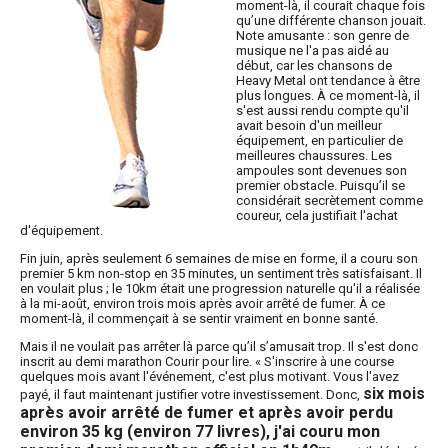
moment-là, il courait chaque fois
qu’une différente chanson jouait.
Note amusante : son genre de
musique ne l'a pas aidé au
début, car les chansons de
Heavy Metal ont tendance à être
plus longues. À ce moment-là, il
s'est aussi rendu compte qu'il
avait besoin d'un meilleur
équipement, en particulier de
meilleures chaussures. Les
ampoules sont devenues son
premier obstacle. Puisqu’il se
considérait secrètement comme
coureur, cela justifiait l'achat
d'équipement.
Fin juin, après seulement 6 semaines de mise en forme, il a couru son
premier 5 km non-stop en 35 minutes, un sentiment très satisfaisant. Il
en voulait plus ; le 10km était une progression naturelle qu'il a réalisée
à la mi-août, environ trois mois après avoir arrêté de fumer. À ce
moment-là, il commençait à se sentir vraiment en bonne santé.
Mais il ne voulait pas arrêter là parce qu’il s’amusait trop. Il s'est donc
inscrit au demi marathon Courir pour lire. « S'inscrire à une course
quelques mois avant l'événement, c'est plus motivant. Vous l'avez
six mois
payé, il faut maintenant justifier votre investissement. Donc,
après avoir arrêté de fumer et après avoir perdu
environ 35 kg (environ 77 livres), j'ai couru mon