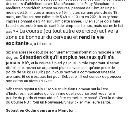
des cours d'athlétisme avec Marc Beaudoin et Patty Blanchard et a
amélioré considérablement sa course, passant de 5 km en un peu
moins de 25 minutes à moins de 19 minutes sur une période de 18
mois, améliorant son rythme de 5:48 sur 10 km en 2021 à un rythme
impressionnant de 3:44 sur 5 km cette année. « Bien sûr, je dois faire
face à des problèmes de santé de temps en temps, mais qui ne le fait
« La course (ou tout autre exercice) active la
pas ?
zone de bonheur du cerveau et
rend la vie
excitante
»
, a-t-il conclu.
Six ans après le début de son virement transformation radicale à 180
Sébastien dit qu’il est plus heureux qu’il n’a
degrés,
jamais été,
et la course à pied y a joué un rôle important. Il serait
difficile de trouver un argument plus convaincant qu’une perte de
poids de 50 kg (110 lb) pour vous motiver à commencer une telle
aventure. Et ce n’est pas fini pour Sébastien. Il est curieux de pousser
son corps au niveau suivant.
Sébastien rejoint Kelly O’Toole et Ghislain Comeau sur la liste
d’histoires inspirantes qui confirme que la course peut vous faire
perdre du poids et vous aider à être en meilleure santé. C’est la devise
du Course NB : Pour un Nouveau-Brunswick en meilleure santé.
Sébastien Godin demeure à Moncton.