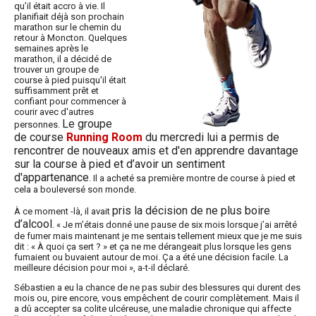
qu’il était accro à vie. Il
planifiait déjà son prochain
marathon sur le chemin du
retour à Moncton. Quelques
semaines après le
marathon, il a décidé de
trouver un groupe de
course à pied puisqu'il était
suffisamment prêt et
confiant pour commencer à
courir avec d'autres
Le groupe
personnes.
de course
Running Room
du mercredi lui a permis de
rencontrer de nouveaux amis et d'en apprendre davantage
sur la course à pied et d’avoir un sentiment
d'appartenance
. Il a acheté sa première montre de course à pied et
cela a bouleversé son monde.
pris la décision de ne plus boire
À ce moment -là, il avait
d’alcool
. « Je m’étais donné une pause de six mois lorsque j’ai arrêté
de fumer mais maintenant je me sentais tellement mieux que je me suis
dit : « À quoi ça sert ? » et ça ne me dérangeait plus lorsque les gens
fumaient ou buvaient autour de moi. Ça a été une décision facile. La
meilleure décision pour moi », a-t-il déclaré.
Sébastien a eu la chance de ne pas subir des blessures qui durent des
mois ou, pire encore, vous empêchent de courir complètement. Mais il
a dû accepter sa colite ulcéreuse, une maladie chronique qui affecte