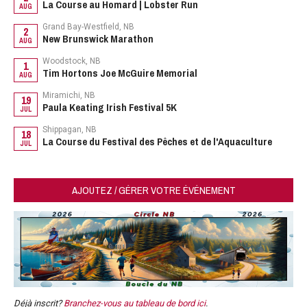
La Course au Homard | Lobster Run
AUG
Grand Bay-Westfield, NB
2
New Brunswick Marathon
AUG
Woodstock, NB
1
Tim Hortons Joe McGuire Memorial
AUG
Miramichi, NB
19
Paula Keating Irish Festival 5K
JUL
Shippagan, NB
18
La Course du Festival des Pêches et de l'Aquaculture
JUL
AJOUTEZ / GÉRER VOTRE ÉVÉNEMENT
Déjà inscrit?
Branchez-vous au tableau de bord ici
.