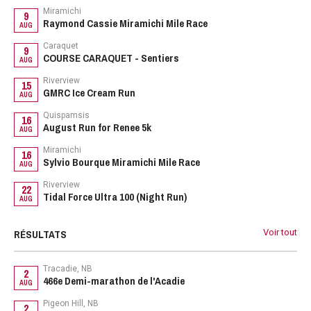
Miramichi
9
Raymond Cassie Miramichi Mile Race
AUG
Caraquet
9
COURSE CARAQUET - Sentiers
AUG
Riverview
15
GMRC Ice Cream Run
AUG
Quispamsis
16
August Run for Renee 5k
AUG
Miramichi
16
Sylvio Bourque Miramichi Mile Race
AUG
Riverview
22
Tidal Force Ultra 100 (Night Run)
AUG
RÉSULTATS
Voir tout
Tracadie, NB
2
466e Demi-marathon de l'Acadie
AUG
Pigeon Hill, NB
2