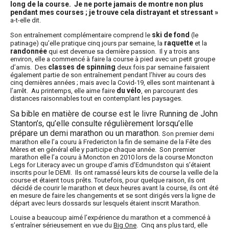
long de la course. Je ne porte jamais de montre non plus
pendant mes courses ; je trouve cela distrayant et stressant »
a-t-elle dit.
ski de fond
Son entraînement complémentaire comprend le
(le
raquette
patinage) qu’elle pratique cinq jours par semaine, la
et la
randonnée
qui est devenue sa dernière passion. Il y a trois ans
environ, elle a commencé à faire la course à pied avec un petit groupe
classes de
spinning
d’amis. Des
deux fois par semaine faisaient
également partie de son entraînement pendant l’hiver au cours des
cinq dernières années ; mais avec la Covid-19, elles sont maintenant à
du vélo
l’arrêt. Au printemps, elle aime faire
, en parcourant des
distances raisonnables tout en contemplant les paysages.
Sa bible en matière de course est le livre
Running
de John
Stanton’s, qu’elle consulte régulièrement lorsqu’elle
prépare un demi marathon ou un marathon.
Son premier demi
marathon elle l’a couru à Fredericton la fin de semaine de la Fête des
Mères et en général elle y participe chaque année. Son premier
marathon elle l’a couru à Moncton en 2010 lors de la course
Moncton
Legs for Literacy
avec un groupe d’amis d’Edmundston qui s’étaient
inscrits pour le DEMI. Ils ont ramassé leurs kits de course la veille de la
course et étaient tous prêts. Toutefois, pour quelque raison, ils ont
décidé de courir le marathon et deux heures avant la course, ils ont été
en mesure de faire les changements et se sont dirigés vers la ligne de
départ avec leurs dossards sur lesquels étaient inscrit Marathon.
Louise a beaucoup aimé l’expérience du marathon et a commencé à
s’entraîner sérieusement en vue du
Big One
. Cinq ans plus tard, elle