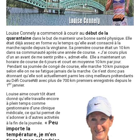
Louise Connely a commencé à courir au
début de la
quarantaine
dans le but de maintenir une bonne santé physique. Elle
était déjà assez en forme vu le temps qu’elle avait consacré à la
marche rapide depuis la vingtaine. Sa première course était un 10 km
dans sa communauté après une année de course. « J’ai couru plus
d’un an avant de me sentir prête », admet-elle. Elle a maintenant un
horaire de course de 6 jours et court en moyenne 10 km par jour.
Pendant sa journée de congé de course, elle marche 10 km puisque
selon elle on ne se fatigue jamais de la marche. Ce n’est donc pas
étonnant qu’elle soit actuellement parmi les cinq meilleurs prétendants
au Défi CourseNB avec plus de 700 km premiers enregistrés depuis le
er
1
janvier.
Louise aime courir tôt étant
donné qu’elle travaille encore
à plein temps comme
gestionnaire d’une clinique
médicale, ce qui lui permet de
s’adonner à d’autres activités
« Peu
à la fin de la journée.
importe la
température, je m'en