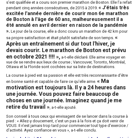
s'est qualifiée et a couru son premier marathon de Boston. Elle l’a refait
« J'étais très
pendant cinq années consécutives, de 2015 à 2019.
excitée l'année dernière de courir mon 6e marathon
de Boston à l'âge de 60 ans, malheureusement il a
été annulé en avril dernier en raison de la pandémie
».
Le jour de la course, elle a donc couru un marathon de 42 km pour
«
sa propre satisfaction et était plutôt satisfaite de son temps.
Après un entraînement si dur tout l'hiver, je
devais courir. Le marathon de Boston est prévu
en octobre 2021 !!!! »,
a-t-elle déclaré. Elle aime voyager en
vue de se rendre aux lieux de course ; Vancouver, Toronto, Montréal,
Ottawa et la Floride sont cochées sur sa liste de destinations.
La course à pied est sa passion et elle est très reconnaissante d'être
« Ma
en bonne santé et capable de faire ce qu'elle aime.
motivation est toujours là. Il y a 24 heures dans
une journée. Vous pouvez faire beaucoup de
choses en une journée. Imaginez quand je me
retire du travail »
, a-t-elle ajouté.
Son conseil à tous ceux qui envisagent de se lancer dans la course à
pied : « Allez-y doucement, c'est un pas à la fois et ça doit venir de
VOUS. Il n'est jamais trop tard pour commencer tout type d'exercice /
d'activité. Ayez confiance en vous », a-t-elle conclu.