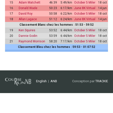
15
Adam Matchett
46:39
5:49/km
October 5 Miler
18 oct
16
Donald Wade
50:23
6:17/km
June 8K Virtual
14 jun
17
David Roy
50:58
6:22/km
October 5 Miler
18 oct
18
Allan Lagace
51:12
6:24/km
June 8K Virtual
14 jun
Classement Blanc chez les hommes : 51:53 - 59:52
19
Ken Squires
53:52
6:44/km
October 5 Miler
18 oct
20
Dannie Godin
53:59
6:44/km
October 5 Miler
18 oct
21
Raymond Morrison
58:20
7:17/km
October 5 Miler
18 oct
Classement Bleu chez les hommes : 59:53 - 01:07:52
English
|
ANB
Conception par
TRACKIE