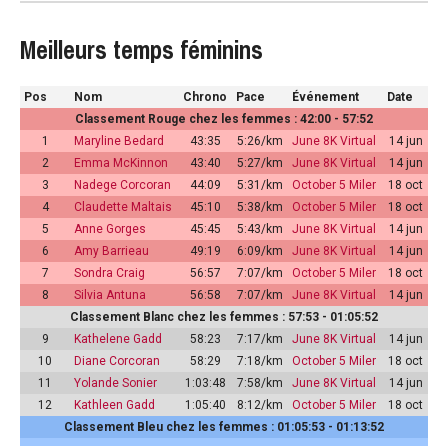
Meilleurs temps féminins
Pos
Nom
Chrono
Pace
Événement
Date
Classement Rouge chez les femmes : 42:00 - 57:52
1
Maryline Bedard
43:35
5:26/km
June 8K Virtual
14 jun
2
Emma McKinnon
43:40
5:27/km
June 8K Virtual
14 jun
3
Nadege Corcoran
44:09
5:31/km
October 5 Miler
18 oct
4
Claudette Maltais
45:10
5:38/km
October 5 Miler
18 oct
5
Anne Gorges
45:45
5:43/km
June 8K Virtual
14 jun
6
Amy Barrieau
49:19
6:09/km
June 8K Virtual
14 jun
7
Sondra Craig
56:57
7:07/km
October 5 Miler
18 oct
8
Silvia Antuna
56:58
7:07/km
June 8K Virtual
14 jun
Classement Blanc chez les femmes : 57:53 - 01:05:52
9
Kathelene Gadd
58:23
7:17/km
June 8K Virtual
14 jun
10
Diane Corcoran
58:29
7:18/km
October 5 Miler
18 oct
11
Yolande Sonier
1:03:48
7:58/km
June 8K Virtual
14 jun
12
Kathleen Gadd
1:05:40
8:12/km
October 5 Miler
18 oct
Classement Bleu chez les femmes : 01:05:53 - 01:13:52