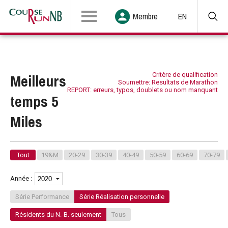
Membre
EN
Meilleurs
Critère de qualification
Soumettre: Resultats de Marathon
REPORT: erreurs, typos, doublets ou nom manquant
temps 5
Miles
Tout
19&M
20-29
30-39
40-49
50-59
60-69
70-79
Année :
Série Performance
Série Réalisation personnelle
Résidents du N.-B. seulement
Tous