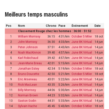
Meilleurs temps masculins
Pos
Nom
Chrono
Pace
Événement
Date
Classement Rouge chez les hommes : 36:00 - 51:52
1
William Morrissy
36:15
4:31/km
October 5 Miler
18 oct
2
John Morrissy
36:30
4:33/km
June 8K Virtual
14 jun
3
Peter Johnson
37:51
4:43/km
June 8K Virtual
14 jun
4
Noah MacKinnon
39:40
4:57/km
June 8K Virtual
14 jun
5
Karl Robichaud
39:42
4:57/km
June 8K Virtual
14 jun
6
Jean-Marie Breau
42:01
5:15/km
June 8K Virtual
14 jun
7
Jonathan Estey
42:34
5:19/km
October 5 Miler
18 oct
8
Bruno Doucette
42:50
5:21/km
October 5 Miler
18 oct
9
Eric Arseneau
43:01
5:22/km
June 8K Virtual
14 jun
10
Rick MacLean
43:35
5:26/km
June 8K Virtual
14 jun
11
Billy Morrissy
44:06
5:30/km
June 8K Virtual
14 jun
12
Norman Brown
44:23
5:32/km
June 8K Virtual
14 jun
13
Gaston Godin
44:31
5:33/km
June 8K Virtual
14 jun
14
Sylvain Hache
45:45
5:43/km
October 5 Miler
18 oct