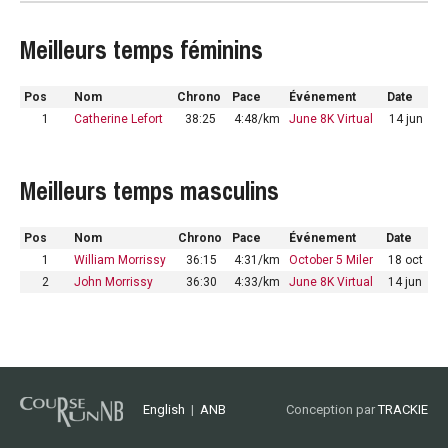
Meilleurs temps féminins
Pos
Nom
Chrono
Pace
Événement
Date
1
Catherine Lefort
38:25
4:48/km
June 8K Virtual
14 jun
Meilleurs temps masculins
Pos
Nom
Chrono
Pace
Événement
Date
1
William Morrissy
36:15
4:31/km
October 5 Miler
18 oct
2
John Morrissy
36:30
4:33/km
June 8K Virtual
14 jun
English
|
ANB
Conception par
TRACKIE