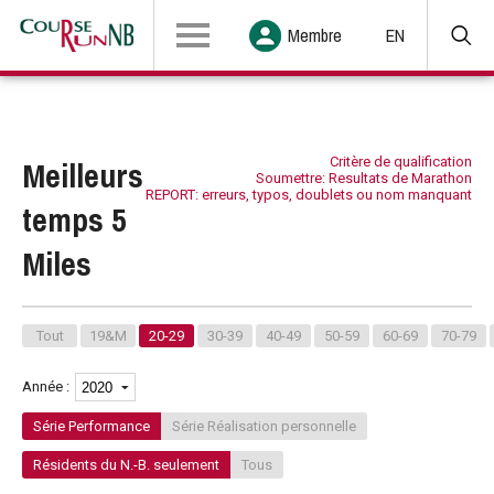
Membre
EN
Meilleurs
Critère de qualification
Soumettre: Resultats de Marathon
REPORT: erreurs, typos, doublets ou nom manquant
temps 5
Miles
Tout
19&M
20-29
30-39
40-49
50-59
60-69
70-79
Année :
Série Performance
Série Réalisation personnelle
Résidents du N.-B. seulement
Tous