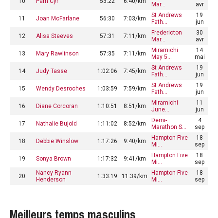
10
Pam Cyr
53:22
6:40/km
Mar…
avr
St Andrews
19
11
Joan McFarlane
56:30
7:03/km
Fath…
jun
Fredericton
30
12
Alisa Steeves
57:31
7:11/km
Mar…
avr
Miramichi
14
13
Mary Rawlinson
57:35
7:11/km
May 5…
mai
St Andrews
19
14
Judy Tasse
1:02:06
7:45/km
Fath…
jun
St Andrews
19
15
Wendy Desroches
1:03:59
7:59/km
Fath…
jun
Miramichi
11
16
Diane Corcoran
1:10:51
8:51/km
June…
jun
Demi-
4
17
Nathalie Bujold
1:11:02
8:52/km
Marathon S…
sep
Hampton Five
18
18
Debbie Winslow
1:17:26
9:40/km
Mi…
sep
Hampton Five
18
19
Sonya Brown
1:17:32
9:41/km
Mi…
sep
Nancy Ryann
Hampton Five
18
20
1:33:19
11:39/km
Henderson
Mi…
sep
Meilleurs temps masculins