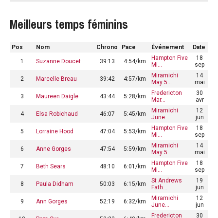
Meilleurs temps féminins
Pos
Nom
Chrono
Pace
Événement
Date
Hampton Five
18
1
Suzanne Doucet
39:13
4:54/km
Mi…
sep
Miramichi
14
2
Marcelle Breau
39:42
4:57/km
May 5…
mai
Fredericton
30
3
Maureen Daigle
43:44
5:28/km
Mar…
avr
Miramichi
12
4
Elsa Robichaud
46:07
5:45/km
June…
jun
Hampton Five
18
5
Lorraine Hood
47:04
5:53/km
Mi…
sep
Miramichi
14
6
Anne Gorges
47:54
5:59/km
May 5…
mai
Hampton Five
18
7
Beth Sears
48:10
6:01/km
Mi…
sep
St Andrews
19
8
Paula Didham
50:03
6:15/km
Fath…
jun
Miramichi
12
9
Ann Gorges
52:19
6:32/km
June…
jun
Fredericton
30