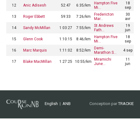
Hampton Five
18
12
Anic Adisesh
52:47
6:35/km
Mi…
sep
Fredericton
30
13
Roger Ebbett
59:33
7:26/km
Mar…
avr
St Andrews
19
14
Sandy McMillan
1:03:27
7:55/km
Fath…
jun
Hampton Five
18
15
Glenn Cook
1:10:15
8:46/km
Mi…
sep
Demi-
16
Marc Marquis
1:11:02
8:52/km
4 sep
Marathon S…
Miramichi
11
17
Blake MacMillan
1:27:25
10:55/km
June…
jun
English
|
ANB
Conception par
TRACKIE