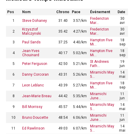
Pos
Nom
Chrono
Pace
Événement
Date
Fredericton
30
1
Steve Dohaney
31:40
3:57/km
Mar…
avr
Krzysztof
Fredericton
30
2
35:42
4:27/km
Malczynski
Mar…
avr
Hampton Five
18
3
Paul Sands
37:25
4:40/km
Mi…
sep
Jean-Yves
Hampton Five
18
4
40:17
5:02/km
Chouinard
Mi…
sep
St Andrews
19
5
Peter Ferguson
42:50
5:21/km
Fath…
jun
Miramichi May
14
6
Danny Corcoran
43:31
5:26/km
5…
mai
Hampton Five
18
7
Leon Leblanc
43:39
5:27/km
Mi…
sep
Miramichi
11
8
Jean-Marie Breau
44:42
5:35/km
June…
jun
Miramichi May
14
9
Bill Morrissy
45:57
5:44/km
5…
mai
Miramichi
11
10
Bruno Doucette
48:54
6:06/km
June…
jun
Miramichi May
14
11
Ed Rawlinson
49:03
6:07/km
5…
mai