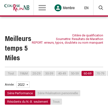
Membre
EN
Meilleurs
Critère de qualification
Soumettre: Resultats de Marathon
REPORT: erreurs, typos, doublets ou nom manquant
temps 5
Miles
Tout
19&M
20-29
30-39
40-49
50-59
60-69
70-79
Année :
Série Performance
Série Réalisation personnelle
Résidents du N.-B. seulement
Tous