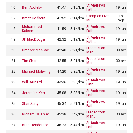
St Andrews
16
Ben Appleby
41:47
5:13/km
19 jun
Fath…
Hampton Five
18
17
Brent Godbout
41:52
5:14/km
Mi…
sep
Mohammed
St Andrews
18
41:59
5:14/km
19 jun
Kaleem
Fath…
St Andrews
19
JP MacDougall
42:32
5:19/km
19 jun
Fath…
Fredericton
20
Gregory MacKay
42:48
5:21/km
30 avr
Mar…
Fredericton
21
Tim Short
42:55
5:21/km
30 avr
Mar…
St Andrews
22
Michael McEwing
44:20
5:32/km
19 jun
Fath…
St Andrews
23
Will Bernard
44:46
5:35/km
19 jun
Fath…
St Andrews
24
Jeremiah Kerr
45:08
5:38/km
19 jun
Fath…
St Andrews
25
Stan Sarty
45:34
5:41/km
19 jun
Fath…
Fredericton
26
Richard Saulnier
45:38
5:42/km
30 avr
Mar…
St Andrews
27
Brad Henderson
46:23
5:47/km
19 jun
Fath…