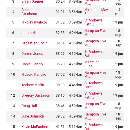
3
Bryan Gagner
30:24
3:48/km
Mi…
sep
Stephane
Miramichi May
14
4
31:31
3:56/km
Boudreau
5…
mai
St Andrews
5
Nikolay Ryabkov
31:52
3:59/km
19 jun
Fath…
Hampton Five
18
6
Jamie Hill
32:33
4:04/km
Mi…
sep
Hampton Five
18
7
Sebastien Godin
32:51
4:06/km
Mi…
sep
St Andrews
8
Darren Jones
33:27
4:10/km
19 jun
Fath…
Miramichi
9
Daniel Landry
35:20
4:25/km
12 jun
June…
Hampton Five
18
10
Hideaki Kaneko
37:02
4:37/km
Mi…
sep
St Andrews
11
Andrew Moffitt
38:09
4:46/km
19 jun
Fath…
St Andrews
12
Gregory Justason
38:10
4:46/km
19 jun
Fath…
Hampton Five
18
13
Doug Hall
38:46
4:50/km
Mi…
sep
Hampton Five
18
14
Luke Johnson
39:52
4:59/km
Mi…
sep
St Andrews
15
Kevin McEachern
41:31
5:11/km
19 jun
Fath…