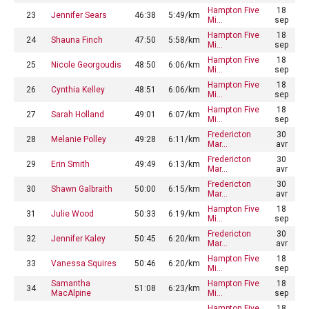
Hampton Five
18
23
Jennifer Sears
46:38
5:49/km
Mi…
sep
Hampton Five
18
24
Shauna Finch
47:50
5:58/km
Mi…
sep
Hampton Five
18
25
Nicole Georgoudis
48:50
6:06/km
Mi…
sep
Hampton Five
18
26
Cynthia Kelley
48:51
6:06/km
Mi…
sep
Hampton Five
18
27
Sarah Holland
49:01
6:07/km
Mi…
sep
Fredericton
30
28
Melanie Polley
49:28
6:11/km
Mar…
avr
Fredericton
30
29
Erin Smith
49:49
6:13/km
Mar…
avr
Fredericton
30
30
Shawn Galbraith
50:00
6:15/km
Mar…
avr
Hampton Five
18
31
Julie Wood
50:33
6:19/km
Mi…
sep
Fredericton
30
32
Jennifer Kaley
50:45
6:20/km
Mar…
avr
Hampton Five
18
33
Vanessa Squires
50:46
6:20/km
Mi…
sep
Samantha
Hampton Five
18
34
51:08
6:23/km
MacAlpine
Mi…
sep
Hampton Five
18