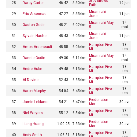
St Andrews
28
Darcy Carter
46:42
5:50/km
19 jun
Fath…
Miramichi
29
Eric Arseneau
47:27
5:55/km
11 jun
June…
Miramichi May
14
30
Gaston Godin
48:21
6:02/km
5…
mai
Miramichi
31
Sylvain Hache
48:43
6:05/km
11 jun
June…
Hampton Five
18
32
Amos Arseneault
48:55
6:06/km
Mi…
sep
Miramichi May
14
33
Dannie Godin
49:30
6:11/km
5…
mai
Hampton Five
18
34
Andre Aube
49:48
6:13/km
Mi…
sep
Hampton Five
18
35
Al Devine
52:43
6:35/km
Mi…
sep
Hampton Five
18
36
Aaron Murphy
54:04
6:45/km
Mi…
sep
Fredericton
37
Jamie Leblanc
54:21
6:47/km
30 avr
Mar…
Hampton Five
18
38
Niel Weyers
55:12
6:54/km
Mi…
sep
Fredericton
39
Liang Huang
1:00:25
7:33/km
30 avr
Mar…
Hampton Five
18
40
Andy Smith
1:06:31
8:18/km
Mi…
sep