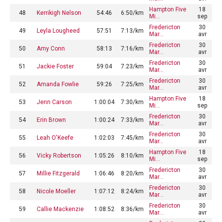
Hampton Five
18
48
Kerrikigh Nelson
54:46
6:50/km
Mi…
sep
Fredericton
30
49
Leyla Lougheed
57:51
7:13/km
Mar…
avr
Fredericton
30
50
Amy Conn
58:13
7:16/km
Mar…
avr
Fredericton
30
51
Jackie Foster
59:04
7:23/km
Mar…
avr
Fredericton
30
52
Amanda Fowlie
59:26
7:25/km
Mar…
avr
Hampton Five
18
53
Jenn Carson
1:00:04
7:30/km
Mi…
sep
Fredericton
30
54
Erin Brown
1:00:24
7:33/km
Mar…
avr
Fredericton
30
55
Leah O'Keefe
1:02:03
7:45/km
Mar…
avr
Hampton Five
18
56
Vicky Robertson
1:05:26
8:10/km
Mi…
sep
Fredericton
30
57
Millie Fitzgerald
1:06:46
8:20/km
Mar…
avr
Fredericton
30
58
Nicole Moeller
1:07:12
8:24/km
Mar…
avr
Fredericton
30
59
Callie Mackenzie
1:08:52
8:36/km
Mar…
avr