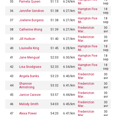
35
Pamela Queen
51:13
6:24/km
Mi…
sep
Hampton Five
18
36
Jennifer Gendron
51:38
6:27/km
Mi…
sep
Hampton Five
18
37
Joelene Burgess
51:38
6:27/km
Mi…
sep
Fredericton
30
38
Catherine Wong
51:39
6:27/km
Mar…
avr
Fredericton
30
39
Jill Hudson
51:40
6:27/km
Mar…
avr
Hampton Five
18
40
Louiselle King
51:45
6:28/km
Mi…
sep
Hampton Five
18
41
Jane Mengual
52:03
6:30/km
Mi…
sep
Hampton Five
18
42
Lisa Snodgrass
52:33
6:34/km
Mi…
sep
Fredericton
30
43
Angela Banks
53:23
6:40/km
Mar…
avr
Shannon
Fredericton
30
44
53:32
6:41/km
Armstrong
Mar…
avr
Fredericton
30
45
Janice Caissie
53:57
6:44/km
Mar…
avr
Fredericton
30
46
Melody Smith
54:03
6:45/km
Mar…
avr
Fredericton
30
47
Alexa Power
54:20
6:47/km
Mar…
avr