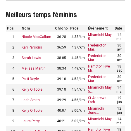
Meilleurs temps féminins
Pos
Nom
Chrono
Pace
Événement
Date
Miramichi May
14
1
Nicole MacCallum
36:28
4:33/km
5…
mai
Fredericton
30
2
Kari Parsons
36:59
4:37/km
Mar…
avr
Fredericton
30
3
Sarah Lewis
38:05
4:45/km
Mar…
avr
Hampton Five
18
4
Melissa Martin
38:34
4:49/km
Mi…
sep
Fredericton
30
5
Patti Doyle
39:10
4:53/km
Mar…
avr
Miramichi May
14
6
Kelly O'Toole
39:18
4:54/km
5…
mai
St Andrews
19
7
Leah Smith
39:29
4:56/km
Fath…
jun
Miramichi
12
8
Kelly O'Toole
40:07
5:00/km
June…
jun
Miramichi May
14
9
Laura Perry
40:21
5:02/km
5…
mai
Hampton Five
18