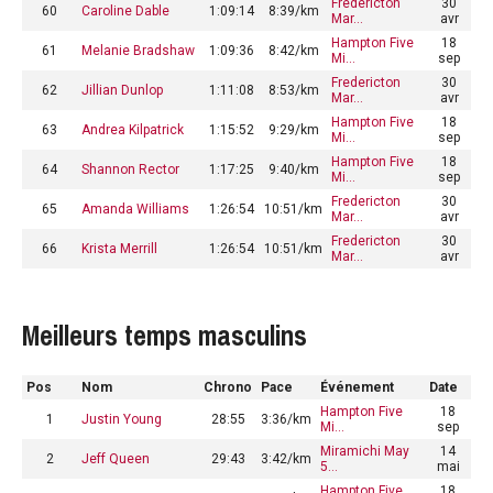
Fredericton
30
60
Caroline Dable
1:09:14
8:39/km
Mar…
avr
Hampton Five
18
61
Melanie Bradshaw
1:09:36
8:42/km
Mi…
sep
Fredericton
30
62
Jillian Dunlop
1:11:08
8:53/km
Mar…
avr
Hampton Five
18
63
Andrea Kilpatrick
1:15:52
9:29/km
Mi…
sep
Hampton Five
18
64
Shannon Rector
1:17:25
9:40/km
Mi…
sep
Fredericton
30
65
Amanda Williams
1:26:54
10:51/km
Mar…
avr
Fredericton
30
66
Krista Merrill
1:26:54
10:51/km
Mar…
avr
Meilleurs temps masculins
Pos
Nom
Chrono
Pace
Événement
Date
Hampton Five
18
1
Justin Young
28:55
3:36/km
Mi…
sep
Miramichi May
14
2
Jeff Queen
29:43
3:42/km
5…
mai
Hampton Five
18