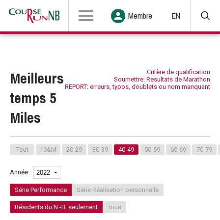
Membre
EN
Meilleurs
Critère de qualification
Soumettre: Resultats de Marathon
REPORT: erreurs, typos, doublets ou nom manquant
temps 5
Miles
Tout
19&M
20-29
30-39
40-49
50-59
60-69
70-79
Année :
Série Performance
Série Réalisation personnelle
Résidents du N.-B. seulement
Tous