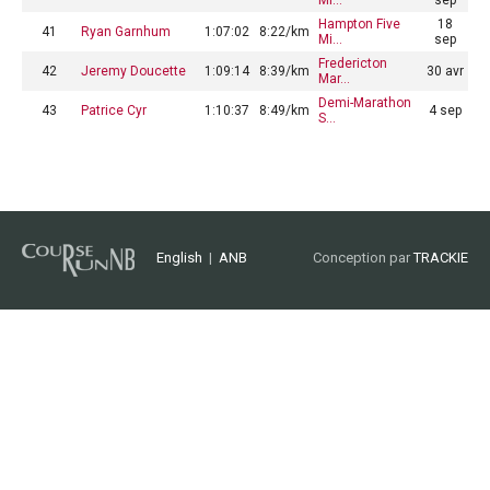
Hampton Five
18
41
Ryan Garnhum
1:07:02
8:22/km
Mi…
sep
Fredericton
42
Jeremy Doucette
1:09:14
8:39/km
30 avr
Mar…
Demi-Marathon
43
Patrice Cyr
1:10:37
8:49/km
4 sep
S…
English
|
ANB
Conception par
TRACKIE