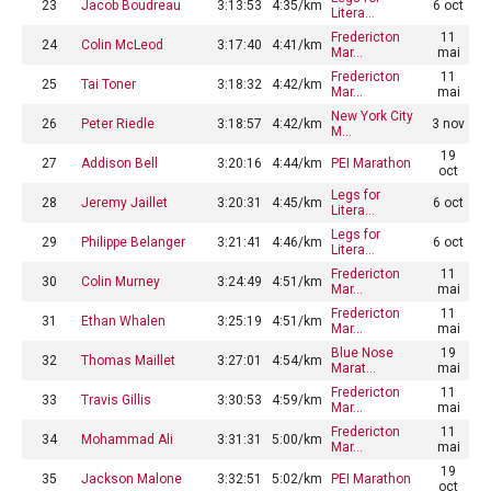
23
Jacob Boudreau
3:13:53
4:35/km
6 oct
Litera…
Fredericton
11
24
Colin McLeod
3:17:40
4:41/km
Mar…
mai
Fredericton
11
25
Tai Toner
3:18:32
4:42/km
Mar…
mai
New York City
26
Peter Riedle
3:18:57
4:42/km
3 nov
M…
19
27
Addison Bell
3:20:16
4:44/km
PEI Marathon
oct
Legs for
28
Jeremy Jaillet
3:20:31
4:45/km
6 oct
Litera…
Legs for
29
Philippe Belanger
3:21:41
4:46/km
6 oct
Litera…
Fredericton
11
30
Colin Murney
3:24:49
4:51/km
Mar…
mai
Fredericton
11
31
Ethan Whalen
3:25:19
4:51/km
Mar…
mai
Blue Nose
19
32
Thomas Maillet
3:27:01
4:54/km
Marat…
mai
Fredericton
11
33
Travis Gillis
3:30:53
4:59/km
Mar…
mai
Fredericton
11
34
Mohammad Ali
3:31:31
5:00/km
Mar…
mai
19
35
Jackson Malone
3:32:51
5:02/km
PEI Marathon
oct