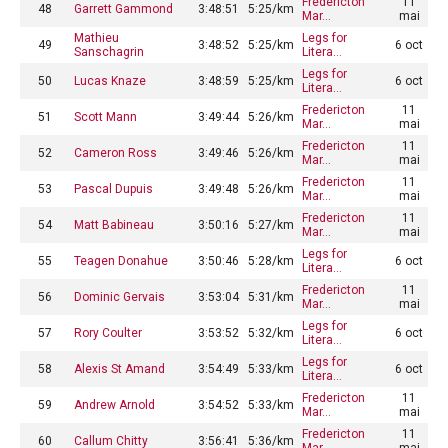
Fredericton
11
48
Garrett Gammond
3:48:51
5:25/km
Mar…
mai
Mathieu
Legs for
49
3:48:52
5:25/km
6 oct
Sanschagrin
Litera…
Legs for
50
Lucas Knaze
3:48:59
5:25/km
6 oct
Litera…
Fredericton
11
51
Scott Mann
3:49:44
5:26/km
Mar…
mai
Fredericton
11
52
Cameron Ross
3:49:46
5:26/km
Mar…
mai
Fredericton
11
53
Pascal Dupuis
3:49:48
5:26/km
Mar…
mai
Fredericton
11
54
Matt Babineau
3:50:16
5:27/km
Mar…
mai
Legs for
55
Teagen Donahue
3:50:46
5:28/km
6 oct
Litera…
Fredericton
11
56
Dominic Gervais
3:53:04
5:31/km
Mar…
mai
Legs for
57
Rory Coulter
3:53:52
5:32/km
6 oct
Litera…
Legs for
58
Alexis St Amand
3:54:49
5:33/km
6 oct
Litera…
Fredericton
11
59
Andrew Arnold
3:54:52
5:33/km
Mar…
mai
Fredericton
11
60
Callum Chitty
3:56:41
5:36/km
Mar…
mai