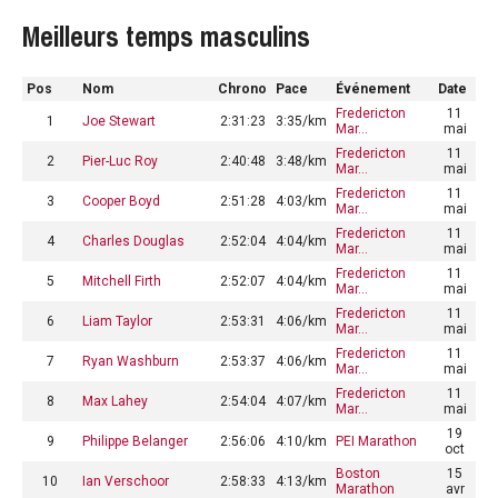
Meilleurs temps masculins
Pos
Nom
Chrono
Pace
Événement
Date
Fredericton
11
1
Joe Stewart
2:31:23
3:35/km
Mar…
mai
Fredericton
11
2
Pier-Luc Roy
2:40:48
3:48/km
Mar…
mai
Fredericton
11
3
Cooper Boyd
2:51:28
4:03/km
Mar…
mai
Fredericton
11
4
Charles Douglas
2:52:04
4:04/km
Mar…
mai
Fredericton
11
5
Mitchell Firth
2:52:07
4:04/km
Mar…
mai
Fredericton
11
6
Liam Taylor
2:53:31
4:06/km
Mar…
mai
Fredericton
11
7
Ryan Washburn
2:53:37
4:06/km
Mar…
mai
Fredericton
11
8
Max Lahey
2:54:04
4:07/km
Mar…
mai
19
9
Philippe Belanger
2:56:06
4:10/km
PEI Marathon
oct
Boston
15
10
Ian Verschoor
2:58:33
4:13/km
Marathon
avr