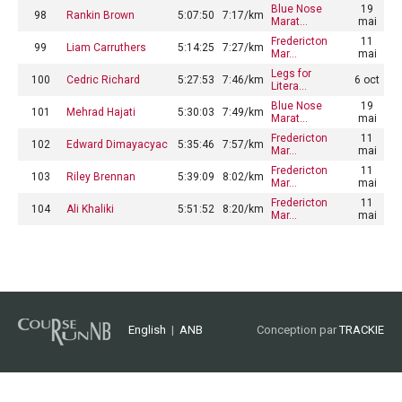
Blue Nose
19
98
Rankin Brown
5:07:50
7:17/km
Marat…
mai
Fredericton
11
99
Liam Carruthers
5:14:25
7:27/km
Mar…
mai
Legs for
100
Cedric Richard
5:27:53
7:46/km
6 oct
Litera…
Blue Nose
19
101
Mehrad Hajati
5:30:03
7:49/km
Marat…
mai
Fredericton
11
102
Edward Dimayacyac
5:35:46
7:57/km
Mar…
mai
Fredericton
11
103
Riley Brennan
5:39:09
8:02/km
Mar…
mai
Fredericton
11
104
Ali Khaliki
5:51:52
8:20/km
Mar…
mai
English
|
ANB
Conception par
TRACKIE