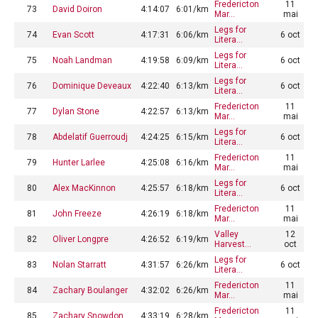
Fredericton
11
73
David Doiron
4:14:07
6:01/km
Mar…
mai
Legs for
74
Evan Scott
4:17:31
6:06/km
6 oct
Litera…
Legs for
75
Noah Landman
4:19:58
6:09/km
6 oct
Litera…
Legs for
76
Dominique Deveaux
4:22:40
6:13/km
6 oct
Litera…
Fredericton
11
77
Dylan Stone
4:22:57
6:13/km
Mar…
mai
Legs for
78
Abdelatif Guerroudj
4:24:25
6:15/km
6 oct
Litera…
Fredericton
11
79
Hunter Larlee
4:25:08
6:16/km
Mar…
mai
Legs for
80
Alex MacKinnon
4:25:57
6:18/km
6 oct
Litera…
Fredericton
11
81
John Freeze
4:26:19
6:18/km
Mar…
mai
Valley
12
82
Oliver Longpre
4:26:52
6:19/km
Harvest…
oct
Legs for
83
Nolan Starratt
4:31:57
6:26/km
6 oct
Litera…
Fredericton
11
84
Zachary Boulanger
4:32:02
6:26/km
Mar…
mai
Fredericton
11
85
Zachary Snowdon
4:33:19
6:28/km