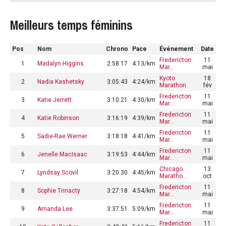
Meilleurs temps féminins
Pos
Nom
Chrono
Pace
Événement
Date
Fredericton
11
1
Madalyn Higgins
2:58:17
4:13/km
Mar…
mai
Kyoto
18
2
Nadia Kashetsky
3:05:43
4:24/km
Marathon
fév
Fredericton
11
3
Katie Jerrett
3:10:21
4:30/km
Mar…
mai
Fredericton
11
4
Katie Robinson
3:16:19
4:39/km
Mar…
mai
Fredericton
11
5
Sadie-Rae Werner
3:18:18
4:41/km
Mar…
mai
Fredericton
11
6
Jenelle MacIsaac
3:19:53
4:44/km
Mar…
mai
Chicago
13
7
Lyndsay Scovil
3:20:30
4:45/km
Maratho…
oct
Fredericton
11
8
Sophie Trinacty
3:27:18
4:54/km
Mar…
mai
Fredericton
11
9
Amanda Lee
3:37:51
5:09/km
Mar…
mai
Fredericton
11