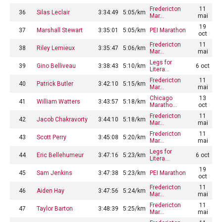
Fredericton
11
36
Silas Leclair
3:34:49
5:05/km
Mar…
mai
19
37
Marshall Stewart
3:35:01
5:05/km
PEI Marathon
oct
Fredericton
11
38
Riley Lemieux
3:35:47
5:06/km
Mar…
mai
Legs for
39
Gino Belliveau
3:38:43
5:10/km
6 oct
Litera…
Fredericton
11
40
Patrick Butler
3:42:10
5:15/km
Mar…
mai
Chicago
13
41
William Watters
3:43:57
5:18/km
Maratho…
oct
Fredericton
11
42
Jacob Chakravorty
3:44:10
5:18/km
Mar…
mai
Fredericton
11
43
Scott Perry
3:45:08
5:20/km
Mar…
mai
Legs for
44
Eric Bellehumeur
3:47:16
5:23/km
6 oct
Litera…
19
45
Sam Jenkins
3:47:38
5:23/km
PEI Marathon
oct
Fredericton
11
46
Aiden Hay
3:47:56
5:24/km
Mar…
mai
Fredericton
11
47
Taylor Barton
3:48:39
5:25/km
Mar…
mai