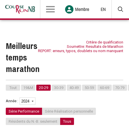
Membre
EN
Meilleurs
Critère de qualification
Soumettre: Resultats de Marathon
REPORT: erreurs, typos, doublets ou nom manquant
temps
marathon
Tout
19&M
20-29
30-39
40-49
50-59
60-69
70-79
Année :
Série Performance
Série Réalisation personnelle
Résidents du N.-B. seulement
Tous