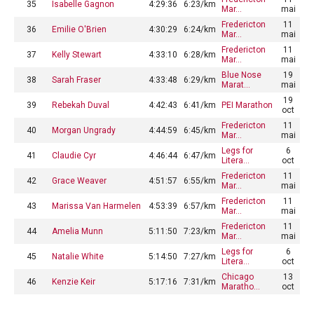
35
Isabelle Gagnon
4:29:36
6:23/km
Mar…
mai
Fredericton
11
36
Emilie O'Brien
4:30:29
6:24/km
Mar…
mai
Fredericton
11
37
Kelly Stewart
4:33:10
6:28/km
Mar…
mai
Blue Nose
19
38
Sarah Fraser
4:33:48
6:29/km
Marat…
mai
19
39
Rebekah Duval
4:42:43
6:41/km
PEI Marathon
oct
Fredericton
11
40
Morgan Ungrady
4:44:59
6:45/km
Mar…
mai
Legs for
6
41
Claudie Cyr
4:46:44
6:47/km
Litera…
oct
Fredericton
11
42
Grace Weaver
4:51:57
6:55/km
Mar…
mai
Fredericton
11
43
Marissa Van Harmelen
4:53:39
6:57/km
Mar…
mai
Fredericton
11
44
Amelia Munn
5:11:50
7:23/km
Mar…
mai
Legs for
6
45
Natalie White
5:14:50
7:27/km
Litera…
oct
Chicago
13
46
Kenzie Keir
5:17:16
7:31/km
Maratho…
oct