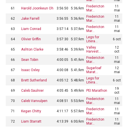
Fredericton
11
61
Harold Joonkeun Oh
3:56:50
5:36/km
Mar…
mai
Fredericton
11
62
Jake Farrell
3:56:55
5:36/km
Mar…
mai
Fredericton
11
63
Liam Conrad
3:57:14
5:37/km
Mar…
mai
Legs for
64
Olivier Griffin
3:57:30
5:37/km
6 oct
Litera…
Valley
12
65
Ashton Clarke
3:58:46
5:39/km
Harvest…
oct
Fredericton
11
66
Sean Tobin
4:00:05
5:41/km
Mar…
mai
Sugarloaf
12
67
Isaac Oxley
4:00:08
5:41/km
Marat…
mai
Legs for
68
Brett Sutherland
4:05:12
5:48/km
6 oct
Litera…
19
69
Caleb Saulnier
4:05:45
5:49/km
PEI Marathon
oct
Fredericton
11
70
Caleb Vanvulpen
4:08:51
5:53/km
Mar…
mai
Fredericton
11
71
Kegan Chitty
4:11:17
5:57/km
Mar…
mai
Fredericton
11
72
Liam Starratt
4:13:39
6:00/km
Mar…
mai