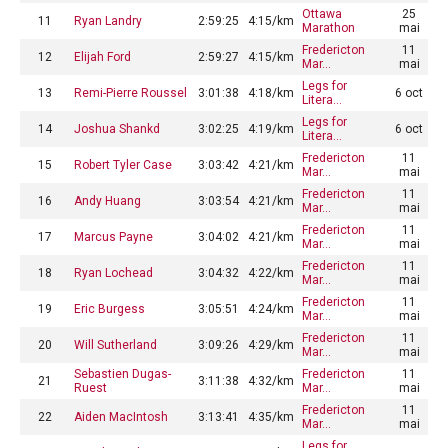
Ottawa
25
11
Ryan Landry
2:59:25
4:15/km
Marathon
mai
Fredericton
11
12
Elijah Ford
2:59:27
4:15/km
Mar…
mai
Legs for
13
Remi-Pierre Roussel
3:01:38
4:18/km
6 oct
Litera…
Legs for
14
Joshua Shankd
3:02:25
4:19/km
6 oct
Litera…
Fredericton
11
15
Robert Tyler Case
3:03:42
4:21/km
Mar…
mai
Fredericton
11
16
Andy Huang
3:03:54
4:21/km
Mar…
mai
Fredericton
11
17
Marcus Payne
3:04:02
4:21/km
Mar…
mai
Fredericton
11
18
Ryan Lochead
3:04:32
4:22/km
Mar…
mai
Fredericton
11
19
Eric Burgess
3:05:51
4:24/km
Mar…
mai
Fredericton
11
20
Will Sutherland
3:09:26
4:29/km
Mar…
mai
Sebastien Dugas-
Fredericton
11
21
3:11:38
4:32/km
Ruest
Mar…
mai
Fredericton
11
22
Aiden MacIntosh
3:13:41
4:35/km
Mar…
mai
Legs for