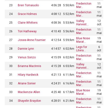
Fredericton
11
23
Bren Tomaiuolo
4:06:28
5:50/km
Mar…
mai
Fredericton
11
24
Grace Holmes
4:08:12
5:52/km
Mar…
mai
Valley
12
25
Claire Whitters
4:08:36
5:53/km
Harvest…
oct
Fredericton
11
26
Tori Hatheway
4:10:43
5:56/km
Mar…
mai
Blue Nose
19
27
Josee-Anne Fournier
4:12:54
5:59/km
Marat…
mai
Legs for
6
28
Dannie Lynn
4:14:57
6:02/km
Litera…
oct
Fredericton
11
29
Venus Sorizo
4:15:09
6:02/km
Mar…
mai
Valley
12
30
Brianna MacInnis
4:15:28
6:03/km
Harvest…
oct
Fredericton
11
31
Hilary Hardwick
4:21:13
6:11/km
Mar…
mai
Fredericton
11
32
Ariane Sonier
4:24:31
6:16/km
Mar…
mai
Blue Nose
19
33
Mackenzie Allen
4:25:40
6:17/km
Marat…
mai
Fredericton
11
34
Shayelin Braydon
4:28:01
6:21/km
Mar…
mai
Fredericton
11