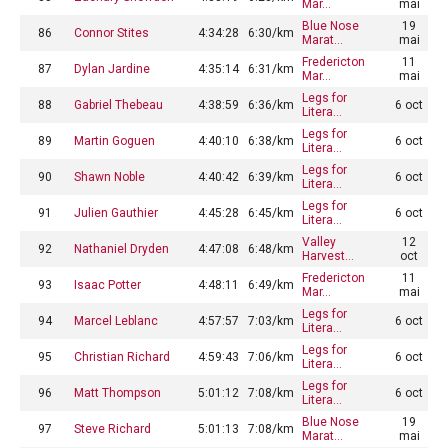
Mar…
mai
Blue Nose
19
86
Connor Stites
4:34:28
6:30/km
Marat…
mai
Fredericton
11
87
Dylan Jardine
4:35:14
6:31/km
Mar…
mai
Legs for
88
Gabriel Thebeau
4:38:59
6:36/km
6 oct
Litera…
Legs for
89
Martin Goguen
4:40:10
6:38/km
6 oct
Litera…
Legs for
90
Shawn Noble
4:40:42
6:39/km
6 oct
Litera…
Legs for
91
Julien Gauthier
4:45:28
6:45/km
6 oct
Litera…
Valley
12
92
Nathaniel Dryden
4:47:08
6:48/km
Harvest…
oct
Fredericton
11
93
Isaac Potter
4:48:11
6:49/km
Mar…
mai
Legs for
94
Marcel Leblanc
4:57:57
7:03/km
6 oct
Litera…
Legs for
95
Christian Richard
4:59:43
7:06/km
6 oct
Litera…
Legs for
96
Matt Thompson
5:01:12
7:08/km
6 oct
Litera…
Blue Nose
19
97
Steve Richard
5:01:13
7:08/km
Marat…
mai