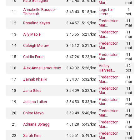
10
Kate Gallagher
3:42:43
5:16/km
Mar…
mai
Annabelle Basque-
Legs for
6
11
3:43:43
5:18/km
Thibeault
Litera…
oct
Fredericton
11
12
Rosalind Keyes
3:44:57
5:19/km
Mar…
mai
Fredericton
11
13
Ally Mabie
3:45:55
5:21/km
Mar…
mai
Fredericton
11
14
Caleigh Meraw
3:46:12
5:21/km
Mar…
mai
Fredericton
11
15
Caitlin Foran
3:47:26
5:23/km
Mar…
mai
Valley
12
16
Alex-Anne Lamoureux
3:49:32
5:26/km
Harvest…
oct
Fredericton
11
17
Zainab Khaliki
3:54:07
5:32/km
Mar…
mai
Fredericton
11
18
Jana Giles
3:54:09
5:32/km
Mar…
mai
Fredericton
11
19
Juliana Luiker
3:54:53
5:33/km
Mar…
mai
Fredericton
11
20
Chloe Mayo
3:59:49
5:40/km
Mar…
mai
Fredericton
11
21
Adriana Spragg
4:01:28
5:43/km
Mar…
mai
Fredericton
11
22
Sarah Kim
4:05:51
5:49/km
Mar…
mai