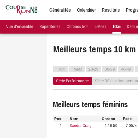
Généralités
Calendrier
Résultats
Progr
Vue d'ensemble
SuperSéries
Chronos 5km
5 Miles
10km
Demi 
Meilleurs temps 10 km
Tout
19&M
20-29
30-39
40-49
Série Performance
Série Réalisation person
Meilleurs temps féminins
Pos
Nom
Chrono
Pace
1
Sondra Craig
1:10:50
7:05/k