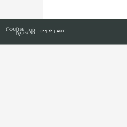
English
|
ANB