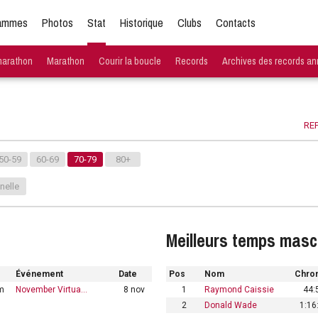
ammes
Photos
Stat
Historique
Clubs
Contacts
marathon
Marathon
Courir la boucle
Records
Archives des records an
REP
50-59
60-69
70-79
80+
nelle
Meilleurs temps masc
Événement
Date
Pos
Nom
Chro
m
November Virtua…
8 nov
1
Raymond Caissie
44:
2
Donald Wade
1:16