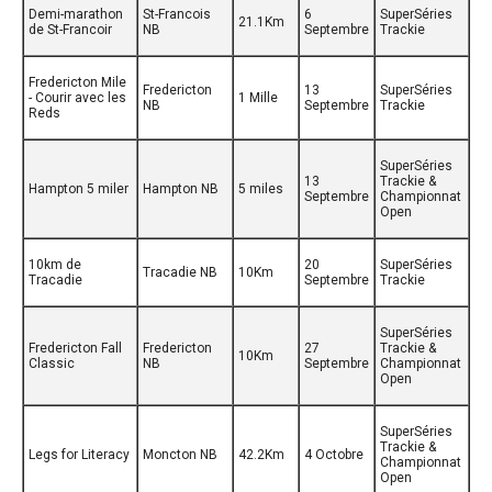
Demi-marathon
St-Francois
6
SuperSéries
21.1Km
de St-Francoir
NB
Septembre
Trackie
Fredericton Mile
Fredericton
13
SuperSéries
- Courir avec les
1 Mille
NB
Septembre
Trackie
Reds
SuperSéries
13
Trackie &
Hampton 5 miler
Hampton NB
5 miles
Septembre
Championnat
Open
10km de
20
SuperSéries
Tracadie NB
10Km
Tracadie
Septembre
Trackie
SuperSéries
Fredericton Fall
Fredericton
27
Trackie &
10Km
Classic
NB
Septembre
Championnat
Open
SuperSéries
Trackie &
Legs for Literacy
Moncton NB
42.2Km
4 Octobre
Championnat
Open