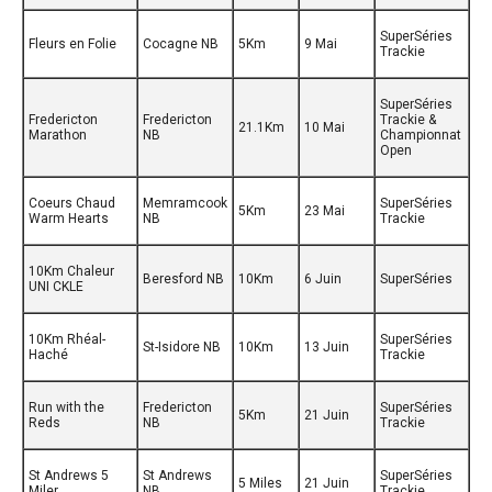
SuperSéries
Fleurs en Folie
Cocagne NB
5Km
9 Mai
Trackie
SuperSéries
Fredericton
Fredericton
Trackie &
21.1Km
10 Mai
Marathon
NB
Championnat
Open
Coeurs Chaud
Memramcook
SuperSéries
5Km
23 Mai
Warm Hearts
NB
Trackie
10Km Chaleur
Beresford NB
10Km
6 Juin
SuperSéries
UNI CKLE
10Km Rhéal-
SuperSéries
St-Isidore NB
10Km
13 Juin
Haché
Trackie
Run with the
Fredericton
SuperSéries
5Km
21 Juin
Reds
NB
Trackie
St Andrews 5
St Andrews
SuperSéries
5 Miles
21 Juin
Miler
NB
Trackie