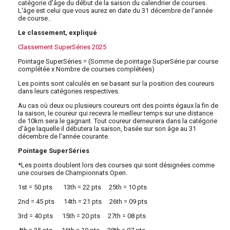
catégorie d'âge du début de la saison du calendrier de courses.
L'âge est celui que vous aurez en date du 31 décembre de l'année
de course..
Le classement, expliqué
Classement SuperSéries 2025
Pointage SuperSéries = (Somme de pointage SuperSérie par course
complétée x Nombre de courses complétées)
Les points sont calculés en se basant sur la position des coureurs
dans leurs catégories respectives.
Au cas où deux ou plusieurs coureurs ont des points égaux la fin de
la saison, le coureur qui recevra le meilleur temps sur une distance
de 10km sera le gagnant. Tout coureur demeurera dans la catégorie
d'âge laquelle il débutera la saison, basée sur son âge au 31
décembre de l’année courante.
Pointage SuperSéries
*Les points doublent lors des courses qui sont désignées comme
une courses de Championnats Open.
1st = 50 pts 13th = 22 pts 25th = 10 pts
2nd = 45 pts 14th = 21 pts 26th = 09 pts
3rd = 40 pts 15th = 20 pts 27th = 08 pts