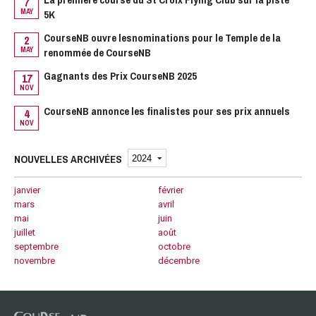
7
MAY
5K
1
M
CourseNB ouvre lesnominations pour le Temple de la
2
MAY
renommée de CourseNB
1
N
Gagnants des Prix CourseNB 2025
17
NOV
N
CourseNB annonce les finalistes pour ses prix annuels
4
NOV
NOUVELLES ARCHIVÉES
janvier
février
mars
avril
mai
juin
juillet
août
septembre
octobre
novembre
décembre