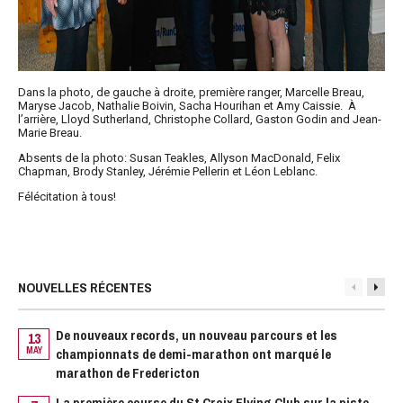
Dans la photo, de gauche à droite, première ranger, Marcelle Breau,
Maryse Jacob, Nathalie Boivin, Sacha Hourihan et Amy Caissie. À
l’arrière, Lloyd Sutherland, Christophe Collard, Gaston Godin and Jean-
Marie Breau.
Absents de la photo: Susan Teakles, Allyson MacDonald, Felix
Chapman, Brody Stanley, Jérémie Pellerin et Léon Leblanc.
Félécitation à tous!
NOUVELLES RÉCENTES
De nouveaux records, un nouveau parcours et les
13
MAY
championnats de demi-marathon ont marqué le
O
marathon de Fredericton
2
La première course du St Croix Flying Club sur la piste
M