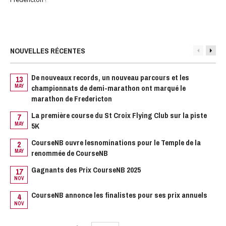
NOUVELLES RÉCENTES
De nouveaux records, un nouveau parcours et les
13
MAY
championnats de demi-marathon ont marqué le
O
marathon de Fredericton
2
La première course du St Croix Flying Club sur la piste
M
7
MAY
5K
1
N
CourseNB ouvre lesnominations pour le Temple de la
2
MAY
renommée de CourseNB
1
N
Gagnants des Prix CourseNB 2025
17
NOV
N
CourseNB annonce les finalistes pour ses prix annuels
4
NOV