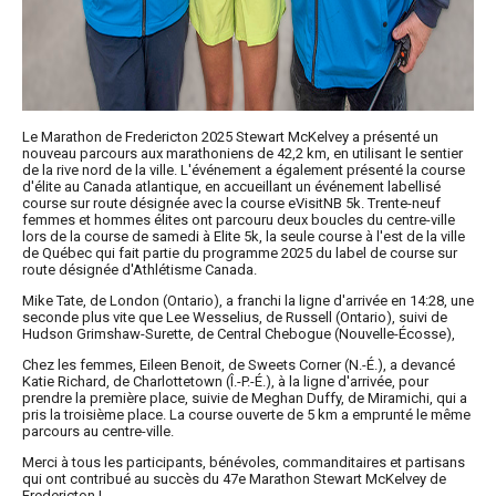
Le Marathon de Fredericton 2025 Stewart McKelvey a présenté un
nouveau parcours aux marathoniens de 42,2 km, en utilisant le sentier
de la rive nord de la ville. L'événement a également présenté la course
d'élite au Canada atlantique, en accueillant un événement labellisé
course sur route désignée avec la course eVisitNB 5k. Trente-neuf
femmes et hommes élites ont parcouru deux boucles du centre-ville
lors de la course de samedi à Elite 5k, la seule course à l'est de la ville
de Québec qui fait partie du programme 2025 du label de course sur
route désignée d'Athlétisme Canada.
Mike Tate, de London (Ontario), a franchi la ligne d'arrivée en 14:28, une
seconde plus vite que Lee Wesselius, de Russell (Ontario), suivi de
Hudson Grimshaw-Surette, de Central Chebogue (Nouvelle-Écosse),
Chez les femmes, Eileen Benoit, de Sweets Corner (N.-É.), a devancé
Katie Richard, de Charlottetown (Î.-P.-É.), à la ligne d'arrivée, pour
prendre la première place, suivie de Meghan Duffy, de Miramichi, qui a
pris la troisième place. La course ouverte de 5 km a emprunté le même
parcours au centre-ville.
Merci à tous les participants, bénévoles, commanditaires et partisans
qui ont contribué au succès du 47e Marathon Stewart McKelvey de
Fredericton !