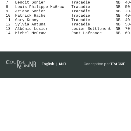
7   Benoit Sonier           Tracadie           NB  40-
8   Louis-Philippe McGraw   Tracadie           NB  50-
9   Ariane Sonier           Tracadie           NB  20-
10  Patrick Hache           Tracadie           NB  40-
11  Gary Kenny              Tracadie           NB  40-
12  Sylvia Antuna           Tracadie           NB  50-
13  Albénie Losier          Losier Settlement  NB  70-
14  Michel McGraw           Pont Lafrance      NB  60-
English
|
ANB
Conception par
TRACKIE