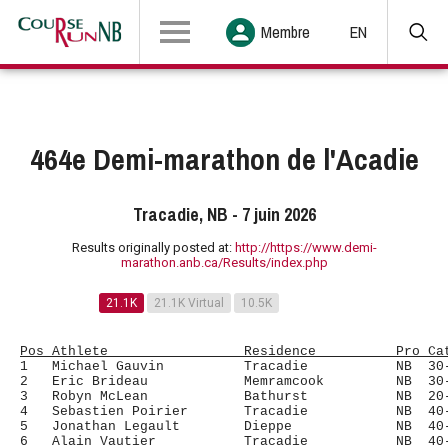
Membre
EN
464e Demi-marathon de l'Acadie
Tracadie, NB - 7 juin 2026
Results originally posted at:
http://https://www.demi-
marathon.anb.ca/Results/index.php
21.1K
21.1K Virtual
10.5K
Pos Athlete                 Residence          Pro Ca
1   Michael Gauvin          Tracadie           NB  30-
2   Eric Brideau            Memramcook         NB  30-
3   Robyn McLean            Bathurst           NB  20-
4   Sebastien Poirier       Tracadie           NB  40-
5   Jonathan Legault        Dieppe             NB  40-
6   Alain Vautier           Tracadie           NB  40-