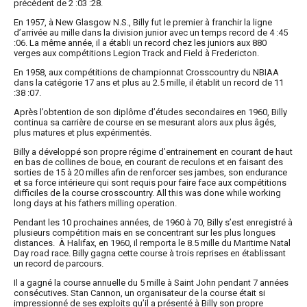
précédent de 2 :03 :28.
En 1957, à New Glasgow N.S., Billy fut le premier à franchir la ligne
d’arrivée au mille dans la division junior avec un temps record de 4 :45
:06. La même année, il a établi un record chez les juniors aux 880
verges aux compétitions Legion Track and Field à Fredericton.
En 1958, aux compétitions de championnat Crosscountry du NBIAA
dans la catégorie 17 ans et plus au 2.5 mille, il établit un record de 11
:38 :07.
Après l’obtention de son diplôme d’études secondaires en 1960, Billy
continua sa carrière de course en se mesurant alors aux plus âgés,
plus matures et plus expérimentés.
Billy a développé son propre régime d’entrainement en courant de haut
en bas de collines de boue, en courant de reculons et en faisant des
sorties de 15 à 20 milles afin de renforcer ses jambes, son endurance
et sa force intérieure qui sont requis pour faire face aux compétitions
difficiles de la course crosscountry. All this was done while working
long days at his fathers milling operation.
Pendant les 10 prochaines années, de 1960 à 70, Billy s’est enregistré à
plusieurs compétition mais en se concentrant sur les plus longues
distances. À Halifax, en 1960, il remporta le 8.5 mille du Maritime Natal
Day road race. Billy gagna cette course à trois reprises en établissant
un record de parcours.
Il a gagné la course annuelle du 5 mille à Saint John pendant 7 années
consécutives. Stan Cannon, un organisateur de la course était si
impressionné de ses exploits qu’il a présenté à Billy son propre