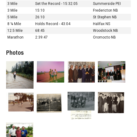
3 Mile
Set the Record - 15:32.05
Summerside PEI
3 Mile
15:10
Fredericton NB
5 Mile
26:10
St Stephen NB
8 ¼ Mile
Holds Record - 43:04
Halifax NS
12.5 Mile
68:45
Woodstock NB
Marathon
2:39:47
Oromocto NB
Photos