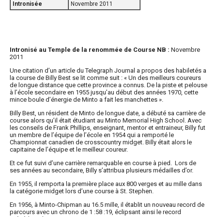
Intronisée
Novembre 2011
Intronisé au Temple de la renommée de Course NB :
Novembre
2011
Une citation d’un article du Telegraph Journal a propos des habiletés a
la course de Billy Best se lit comme suit : « Un des meilleurs coureurs
de longue distance que cette province a connus. De la piste et pelouse
à l’école secondaire en 1955 jusqu’au début des années 1970, cette
mince boule d’énergie de Minto a fait les manchettes ».
Billy Best, un résident de Minto de longue date, a débuté sa carrière de
course alors qu’il était étudiant au Minto Memorial High School. Avec
les conseils de Frank Phillips, enseignant, mentor et entraineur, Billy fut
un membre de l’équipe de l’école en 1954 qui a remporté le
Championnat canadien de crosscountry midget. Billy était alors le
capitaine de l’équipe et le meilleur coureur.
Et ce fut suivi d’une carrière remarquable en course à pied. Lors de
ses années au secondaire, Billy s’attribua plusieurs médailles d’or.
En 1955, il remporta la première place aux 800 verges et au mille dans
la catégorie midget lors d’une course à St. Stephen.
En 1956, à Minto-Chipman au 16.5 mille, il établit un nouveau record de
parcours avec un chrono de 1 :58 :19, éclipsant ainsi le record