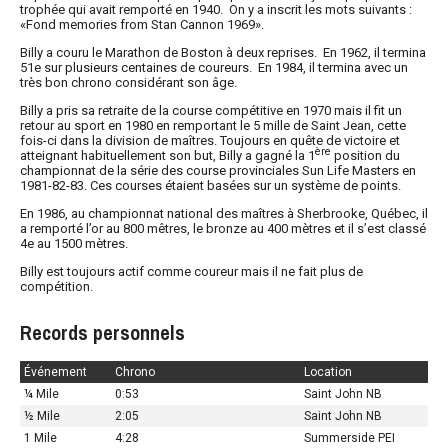
trophée qui avait remporté en 1940. On y a inscrit les mots suivants :
«Fond memories from Stan Cannon 1969».
Billy a couru le Marathon de Boston à deux reprises. En 1962, il termina
51e sur plusieurs centaines de coureurs. En 1984, il termina avec un
très bon chrono considérant son âge.
Billy a pris sa retraite de la course compétitive en 1970 mais il fit un
retour au sport en 1980 en remportant le 5 mille de Saint Jean, cette
fois-ci dans la division de maîtres. Toujours en quête de victoire et
ère
atteignant habituellement son but, Billy a gagné la 1
position du
championnat de la série des course provinciales Sun Life Masters en
1981-82-83. Ces courses étaient basées sur un système de points.
En 1986, au championnat national des maîtres à Sherbrooke, Québec, il
a remporté l’or au 800 mêtres, le bronze au 400 mètres et il s’est classé
4e au 1500 mètres.
Billy est toujours actif comme coureur mais il ne fait plus de
compétition.
Records personnels
Événement
Chrono
Location
¼ Mile
0:53
Saint John NB
½ Mile
2:05
Saint John NB
1 Mile
4:28
Summerside PEI