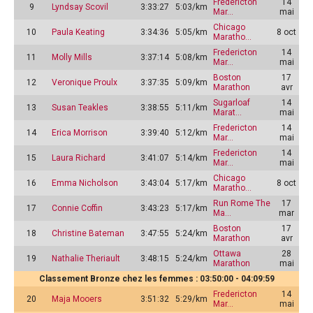
Fredericton
14
9
Lyndsay Scovil
3:33:27
5:03/km
Mar…
mai
Chicago
10
Paula Keating
3:34:36
5:05/km
8 oct
Maratho…
Fredericton
14
11
Molly Mills
3:37:14
5:08/km
Mar…
mai
Boston
17
12
Veronique Proulx
3:37:35
5:09/km
Marathon
avr
Sugarloaf
14
13
Susan Teakles
3:38:55
5:11/km
Marat…
mai
Fredericton
14
14
Erica Morrison
3:39:40
5:12/km
Mar…
mai
Fredericton
14
15
Laura Richard
3:41:07
5:14/km
Mar…
mai
Chicago
16
Emma Nicholson
3:43:04
5:17/km
8 oct
Maratho…
Run Rome The
17
17
Connie Coffin
3:43:23
5:17/km
Ma…
mar
Boston
17
18
Christine Bateman
3:47:55
5:24/km
Marathon
avr
Ottawa
28
19
Nathalie Theriault
3:48:15
5:24/km
Marathon
mai
Classement Bronze chez les femmes : 03:50:00 - 04:09:59
Fredericton
14
20
Maja Mooers
3:51:32
5:29/km
Mar…
mai