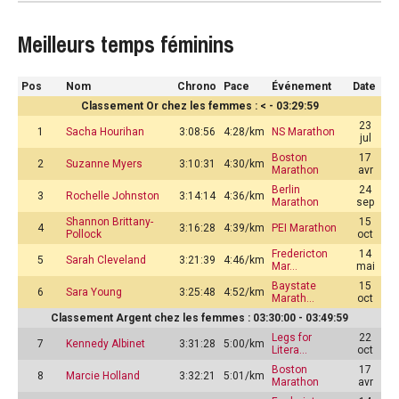
Meilleurs temps féminins
Pos
Nom
Chrono
Pace
Événement
Date
Classement Or chez les femmes : < - 03:29:59
23
1
Sacha Hourihan
3:08:56
4:28/km
NS Marathon
jul
Boston
17
2
Suzanne Myers
3:10:31
4:30/km
Marathon
avr
Berlin
24
3
Rochelle Johnston
3:14:14
4:36/km
Marathon
sep
Shannon Brittany-
15
4
3:16:28
4:39/km
PEI Marathon
Pollock
oct
Fredericton
14
5
Sarah Cleveland
3:21:39
4:46/km
Mar…
mai
Baystate
15
6
Sara Young
3:25:48
4:52/km
Marath…
oct
Classement Argent chez les femmes : 03:30:00 - 03:49:59
Legs for
22
7
Kennedy Albinet
3:31:28
5:00/km
Litera…
oct
Boston
17
8
Marcie Holland
3:32:21
5:01/km
Marathon
avr