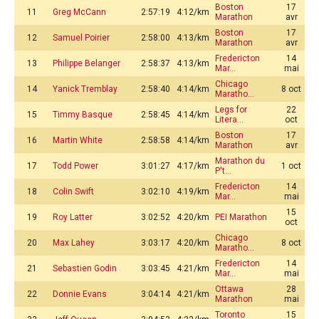
Boston
17
11
Greg McCann
2:57:19
4:12/km
Marathon
avr
Boston
17
12
Samuel Poirier
2:58:00
4:13/km
Marathon
avr
Fredericton
14
13
Philippe Belanger
2:58:37
4:13/km
Mar…
mai
Chicago
14
Yanick Tremblay
2:58:40
4:14/km
8 oct
Maratho…
Legs for
22
15
Timmy Basque
2:58:45
4:14/km
Litera…
oct
Boston
17
16
Martin White
2:58:58
4:14/km
Marathon
avr
Marathon du
17
Todd Power
3:01:27
4:17/km
1 oct
P't…
Fredericton
14
18
Colin Swift
3:02:10
4:19/km
Mar…
mai
15
19
Roy Latter
3:02:52
4:20/km
PEI Marathon
oct
Chicago
20
Max Lahey
3:03:17
4:20/km
8 oct
Maratho…
Fredericton
14
21
Sebastien Godin
3:03:45
4:21/km
Mar…
mai
Ottawa
28
22
Donnie Evans
3:04:14
4:21/km
Marathon
mai
Toronto
15