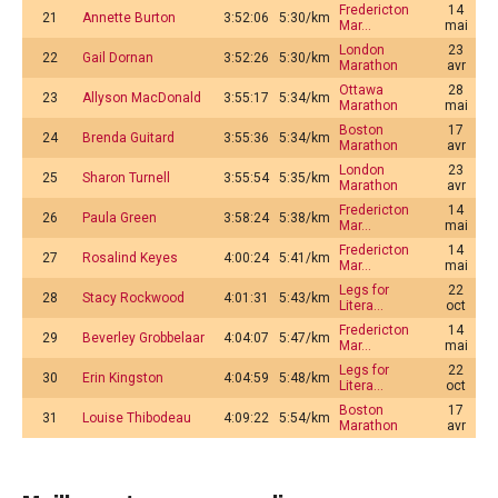
Fredericton
14
21
Annette Burton
3:52:06
5:30/km
Mar…
mai
London
23
22
Gail Dornan
3:52:26
5:30/km
Marathon
avr
Ottawa
28
23
Allyson MacDonald
3:55:17
5:34/km
Marathon
mai
Boston
17
24
Brenda Guitard
3:55:36
5:34/km
Marathon
avr
London
23
25
Sharon Turnell
3:55:54
5:35/km
Marathon
avr
Fredericton
14
26
Paula Green
3:58:24
5:38/km
Mar…
mai
Fredericton
14
27
Rosalind Keyes
4:00:24
5:41/km
Mar…
mai
Legs for
22
28
Stacy Rockwood
4:01:31
5:43/km
Litera…
oct
Fredericton
14
29
Beverley Grobbelaar
4:04:07
5:47/km
Mar…
mai
Legs for
22
30
Erin Kingston
4:04:59
5:48/km
Litera…
oct
Boston
17
31
Louise Thibodeau
4:09:22
5:54/km
Marathon
avr