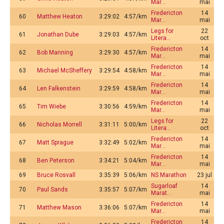
Mar…
mai
Fredericton
14
60
Matthew Heaton
3:29:02
4:57/km
Mar…
mai
Legs for
22
61
Jonathan Dube
3:29:03
4:57/km
Litera…
oct
Fredericton
14
62
Bob Manning
3:29:30
4:57/km
Mar…
mai
Fredericton
14
63
Michael McSheffery
3:29:54
4:58/km
Mar…
mai
Fredericton
14
64
Len Falkenstein
3:29:59
4:58/km
Mar…
mai
Fredericton
14
65
Tim Wiebe
3:30:56
4:59/km
Mar…
mai
Legs for
22
66
Nicholas Morrell
3:31:11
5:00/km
Litera…
oct
Fredericton
14
67
Matt Sprague
3:32:49
5:02/km
Mar…
mai
Fredericton
14
68
Ben Peterson
3:34:21
5:04/km
Mar…
mai
69
Bruce Rosvall
3:35:39
5:06/km
NS Marathon
23 jul
Sugarloaf
14
70
Paul Sands
3:35:57
5:07/km
Marat…
mai
Fredericton
14
71
Matthew Mason
3:36:06
5:07/km
Mar…
mai
Fredericton
14