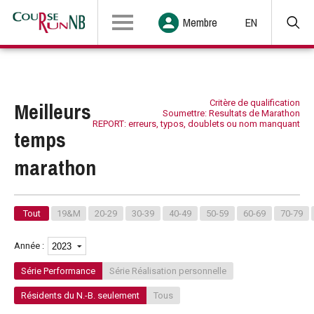
Membre
EN
Meilleurs
Critère de qualification
Soumettre: Resultats de Marathon
REPORT: erreurs, typos, doublets ou nom manquant
temps
marathon
Tout
19&M
20-29
30-39
40-49
50-59
60-69
70-79
Année :
Série Performance
Série Réalisation personnelle
Résidents du N.-B. seulement
Tous