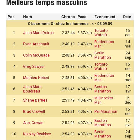
Meilleurs temps masculins
Pos
Nom
Chrono
Pace
Événement
Date
Classement Or chez les hommes : < - 03:09:59
Toronto
15
1
Jean-Marc Doiron
2:32:44
3:37/km
Waterfr…
oct
Fredericton
14
2
Evan Arsenault
2:40:10
3:47/km
Mar…
mai
Berlin
24
3
Colin McQuade
2:48:21
3:59/km
Marathon
sep
Toronto
15
4
Greg Sawyer
2:48:33
3:59/km
Waterfr…
oct
Fredericton
14
5
Mathieu Hebert
2:48:51
4:00/km
Mar…
mai
Jean-Marc
Boston
17
6
2:51:46
4:04/km
Boudreau
Marathon
avr
Millinocket
2
7
Shane Barnes
2:51:49
4:04/km
Mar…
déc
15
8
Brad Crowell
2:53:21
4:06/km
PEI Marathon
oct
Boston
17
9
Alex Cowan
2:54:06
4:07/km
Marathon
avr
Berlin
24
10
Nikolay Ryabkov
2:54:09
4:07/km
Marathon
sep