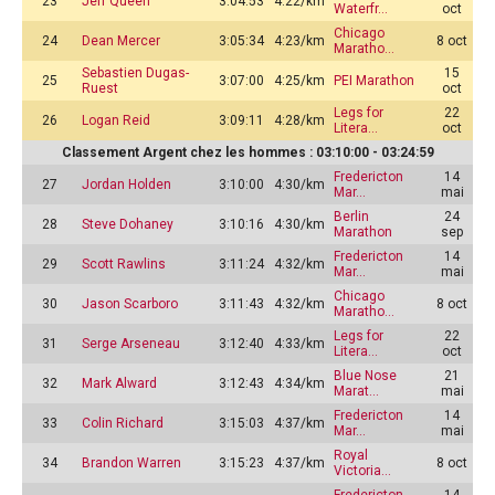
23
Jeff Queen
3:04:53
4:22/km
Waterfr…
oct
Chicago
24
Dean Mercer
3:05:34
4:23/km
8 oct
Maratho…
Sebastien Dugas-
15
25
3:07:00
4:25/km
PEI Marathon
Ruest
oct
Legs for
22
26
Logan Reid
3:09:11
4:28/km
Litera…
oct
Classement Argent chez les hommes : 03:10:00 - 03:24:59
Fredericton
14
27
Jordan Holden
3:10:00
4:30/km
Mar…
mai
Berlin
24
28
Steve Dohaney
3:10:16
4:30/km
Marathon
sep
Fredericton
14
29
Scott Rawlins
3:11:24
4:32/km
Mar…
mai
Chicago
30
Jason Scarboro
3:11:43
4:32/km
8 oct
Maratho…
Legs for
22
31
Serge Arseneau
3:12:40
4:33/km
Litera…
oct
Blue Nose
21
32
Mark Alward
3:12:43
4:34/km
Marat…
mai
Fredericton
14
33
Colin Richard
3:15:03
4:37/km
Mar…
mai
Royal
34
Brandon Warren
3:15:23
4:37/km
8 oct
Victoria…
Fredericton
14