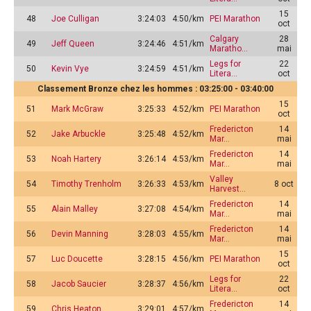
15
48
Joe Culligan
3:24:03
4:50/km
PEI Marathon
oct
Calgary
28
49
Jeff Queen
3:24:46
4:51/km
Maratho…
mai
Legs for
22
50
Kevin Vye
3:24:59
4:51/km
Litera…
oct
Classement Bronze chez les hommes : 03:25:00 - 03:40:00
15
51
Mark McGraw
3:25:33
4:52/km
PEI Marathon
oct
Fredericton
14
52
Jake Arbuckle
3:25:48
4:52/km
Mar…
mai
Fredericton
14
53
Noah Hartery
3:26:14
4:53/km
Mar…
mai
Valley
54
Timothy Trenholm
3:26:33
4:53/km
8 oct
Harvest…
Fredericton
14
55
Alain Malley
3:27:08
4:54/km
Mar…
mai
Fredericton
14
56
Devin Manning
3:28:03
4:55/km
Mar…
mai
15
57
Luc Doucette
3:28:15
4:56/km
PEI Marathon
oct
Legs for
22
58
Jacob Saucier
3:28:37
4:56/km
Litera…
oct
Fredericton
14
59
Chris Heaton
3:29:01
4:57/km