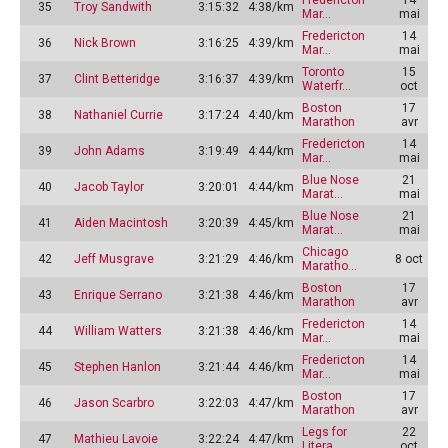
35
Troy Sandwith
3:15:32
4:38/km
Mar…
mai
Fredericton
14
36
Nick Brown
3:16:25
4:39/km
Mar…
mai
Toronto
15
37
Clint Betteridge
3:16:37
4:39/km
Waterfr…
oct
Boston
17
38
Nathaniel Currie
3:17:24
4:40/km
Marathon
avr
Fredericton
14
39
John Adams
3:19:49
4:44/km
Mar…
mai
Blue Nose
21
40
Jacob Taylor
3:20:01
4:44/km
Marat…
mai
Blue Nose
21
41
Aiden Macintosh
3:20:39
4:45/km
Marat…
mai
Chicago
42
Jeff Musgrave
3:21:29
4:46/km
8 oct
Maratho…
Boston
17
43
Enrique Serrano
3:21:38
4:46/km
Marathon
avr
Fredericton
14
44
William Watters
3:21:38
4:46/km
Mar…
mai
Fredericton
14
45
Stephen Hanlon
3:21:44
4:46/km
Mar…
mai
Boston
17
46
Jason Scarbro
3:22:03
4:47/km
Marathon
avr
Legs for
22
47
Mathieu Lavoie
3:22:24
4:47/km
Litera…
oct