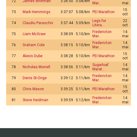
72
James Whitman
3:36:50
5:08/km
Mar…
mai
15
73
Mark Hemmings
3:37:07
5:08/km
PEI Marathon
oct
Legs for
22
74
Claudiu Paraschiv
3:37:44
5:09/km
Litera…
oct
Fredericton
14
75
Liam McGraw
3:38:09
5:10/km
Mar…
mai
Fredericton
14
76
Graham Cole
3:38:15
5:10/km
Mar…
mai
15
77
Alexis Dube
3:38:28
5:10/km
PEI Marathon
oct
Sugarloaf
14
78
Nicholas Morrell
3:38:56
5:11/km
Marat…
mai
Fredericton
14
79
Denis St-Onge
3:39:12
5:11/km
Mar…
mai
15
80
Chris Mason
3:39:25
5:11/km
PEI Marathon
oct
Fredericton
14
81
Steve Heidman
3:39:59
5:12/km
Mar…
mai