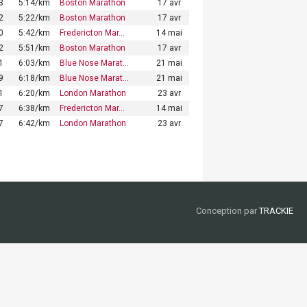
3
5:14/km
Boston Marathon
17 avr
2
5:22/km
Boston Marathon
17 avr
0
5:42/km
Fredericton Mar…
14 mai
2
5:51/km
Boston Marathon
17 avr
1
6:03/km
Blue Nose Marat…
21 mai
9
6:18/km
Blue Nose Marat…
21 mai
1
6:20/km
London Marathon
23 avr
7
6:38/km
Fredericton Mar…
14 mai
7
6:42/km
London Marathon
23 avr
Conception par
TRACKIE