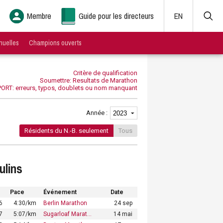
Membre
Guide pour les directeurs
EN
nuelles
Champions ouverts
Critère de qualification
Soumettre: Resultats de Marathon
ORT: erreurs, typos, doublets ou nom manquant
Année :
Résidents du N.-B. seulement
Tous
ulins
Pace
Événement
Date
6
4:30/km
Berlin Marathon
24 sep
7
5:07/km
Sugarloaf Marat…
14 mai