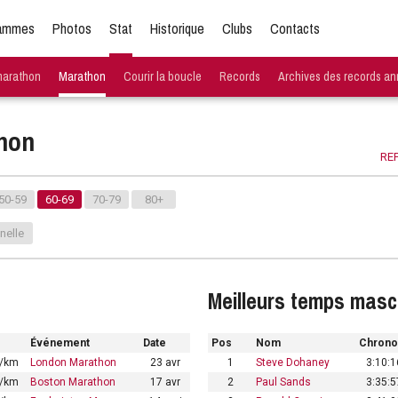
ammes
Photos
Stat
Historique
Clubs
Contacts
marathon
Marathon
Courir la boucle
Records
Archives des records an
hon
REP
50-59
60-69
70-79
80+
nelle
Meilleurs temps masc
Événement
Date
Pos
Nom
Chrono
0/km
London Marathon
23 avr
1
Steve Dohaney
3:10:1
4/km
Boston Marathon
17 avr
2
Paul Sands
3:35:5