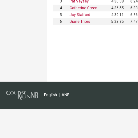
3
Pat Veysey
4:30:38
6:2
4
Catherine Green
4:36:55
6:3
5
Joy Stafford
4:39:11
6:3
6
Diane Trites
5:28:35
7:4
English
|
ANB