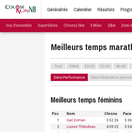
Généralités
Calendrier
Résultats
Progr
Vue d'ensemble
SuperSéries
Chronos 5km
5 Miles
10km
Demi 
Meilleurs temps marat
Tout
19&M
20-29
30-39
40-49
Série Performance
Série Réalisation person
Meilleurs temps féminins
Pos
Nom
Chrono
Pace
1
Gail Dornan
3:52:26
5:3
2
Louise Thibodeau
4:09:22
5:5