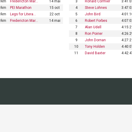
4/km
Fredericton Mar…
14 mai
3
Ronald Cormier
3:41:0
3/km
PEI Marathon
15 oct
4
Steve Lohnes
3:47:0
6/km
Legs for Litera…
22 oct
5
John Bird
4:01:1
7/km
Fredericton Mar…
14 mai
6
Robert Forbes
4:07:0
7
Alan Udell
4:15:2
8
Ron Poirier
4:26:2
9
John Dornan
4:27:2
10
Tony Holden
4:40:0
11
David Baxter
4:42:4