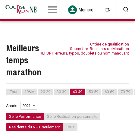
Membre
EN
Meilleurs
Critère de qualification
Soumettre: Resultats de Marathon
REPORT: erreurs, typos, doublets ou nom manquant
temps
marathon
Tout
19&M
20-29
30-39
40-49
50-59
60-69
70-79
Année :
Série Performance
Série Réalisation personnelle
Résidents du N.-B. seulement
Tous