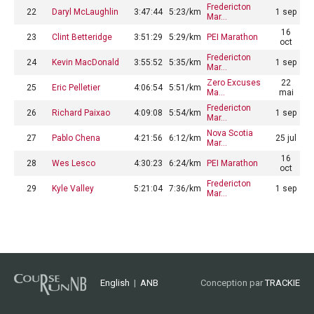
Fredericton
22
Daryl McLaughlin
3:47:44
5:23/km
1 sep
Mar…
16
23
Clint Betteridge
3:51:29
5:29/km
PEI Marathon
oct
Fredericton
24
Kevin MacDonald
3:55:52
5:35/km
1 sep
Mar…
Zero Excuses
22
25
Eric Pelletier
4:06:54
5:51/km
Ma…
mai
Fredericton
26
Richard Paixao
4:09:08
5:54/km
1 sep
Mar…
Nova Scotia
27
Pablo Chena
4:21:56
6:12/km
25 jul
Mar…
16
28
Wes Lesco
4:30:23
6:24/km
PEI Marathon
oct
Fredericton
29
Kyle Valley
5:21:04
7:36/km
1 sep
Mar…
English
|
ANB
Conception par
TRACKIE