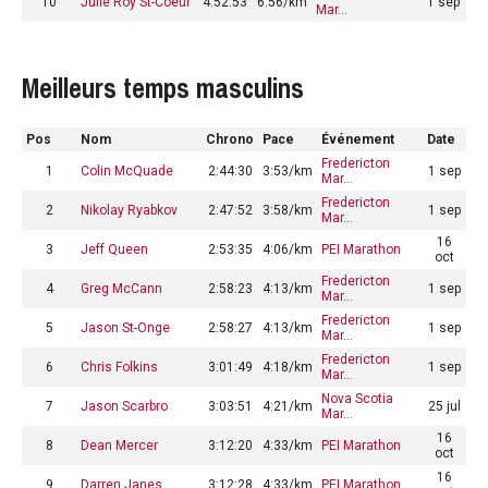
10
Julie Roy St-Coeur
4:52:53
6:56/km
1 sep
Mar…
Meilleurs temps masculins
Pos
Nom
Chrono
Pace
Événement
Date
Fredericton
1
Colin McQuade
2:44:30
3:53/km
1 sep
Mar…
Fredericton
2
Nikolay Ryabkov
2:47:52
3:58/km
1 sep
Mar…
16
3
Jeff Queen
2:53:35
4:06/km
PEI Marathon
oct
Fredericton
4
Greg McCann
2:58:23
4:13/km
1 sep
Mar…
Fredericton
5
Jason St-Onge
2:58:27
4:13/km
1 sep
Mar…
Fredericton
6
Chris Folkins
3:01:49
4:18/km
1 sep
Mar…
Nova Scotia
7
Jason Scarbro
3:03:51
4:21/km
25 jul
Mar…
16
8
Dean Mercer
3:12:20
4:33/km
PEI Marathon
oct
16
9
Darren Janes
3:12:28
4:33/km
PEI Marathon