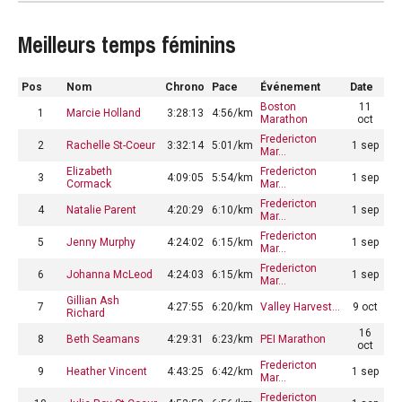
Meilleurs temps féminins
Pos
Nom
Chrono
Pace
Événement
Date
Boston
11
1
Marcie Holland
3:28:13
4:56/km
Marathon
oct
Fredericton
2
Rachelle St-Coeur
3:32:14
5:01/km
1 sep
Mar…
Elizabeth
Fredericton
3
4:09:05
5:54/km
1 sep
Cormack
Mar…
Fredericton
4
Natalie Parent
4:20:29
6:10/km
1 sep
Mar…
Fredericton
5
Jenny Murphy
4:24:02
6:15/km
1 sep
Mar…
Fredericton
6
Johanna McLeod
4:24:03
6:15/km
1 sep
Mar…
Gillian Ash
7
4:27:55
6:20/km
Valley Harvest…
9 oct
Richard
16
8
Beth Seamans
4:29:31
6:23/km
PEI Marathon
oct
Fredericton
9
Heather Vincent
4:43:25
6:42/km
1 sep
Mar…
Fredericton