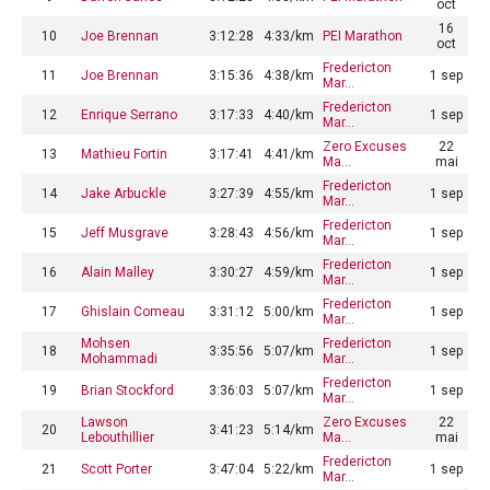
oct
16
10
Joe Brennan
3:12:28
4:33/km
PEI Marathon
oct
Fredericton
11
Joe Brennan
3:15:36
4:38/km
1 sep
Mar…
Fredericton
12
Enrique Serrano
3:17:33
4:40/km
1 sep
Mar…
Zero Excuses
22
13
Mathieu Fortin
3:17:41
4:41/km
Ma…
mai
Fredericton
14
Jake Arbuckle
3:27:39
4:55/km
1 sep
Mar…
Fredericton
15
Jeff Musgrave
3:28:43
4:56/km
1 sep
Mar…
Fredericton
16
Alain Malley
3:30:27
4:59/km
1 sep
Mar…
Fredericton
17
Ghislain Comeau
3:31:12
5:00/km
1 sep
Mar…
Mohsen
Fredericton
18
3:35:56
5:07/km
1 sep
Mohammadi
Mar…
Fredericton
19
Brian Stockford
3:36:03
5:07/km
1 sep
Mar…
Lawson
Zero Excuses
22
20
3:41:23
5:14/km
Lebouthillier
Ma…
mai
Fredericton
21
Scott Porter
3:47:04
5:22/km
1 sep
Mar…