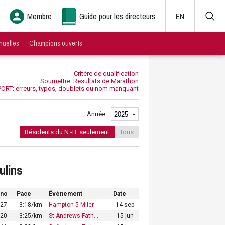
Membre
Guide pour les directeurs
EN
nuelles
Champions ouverts
Critère de qualification
Soumettre: Resultats de Marathon
ORT: erreurs, typos, doublets ou nom manquant
Année :
Résidents du N.-B. seulement
Tous
ulins
ono
Pace
Événement
Date
:27
3:18/km
Hampton 5 Miler
14 sep
:20
3:25/km
St Andrews Fath…
15 jun