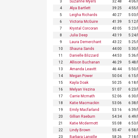
3
Suzanne Myers
32:48
4:06
4
Alya Bartlett
39:25
4:55
5
Leigha Richards
40:27
5:03
6
Victoria McGuire
41:39
5:12
7
Krystal Corcoran
43:05
5:23
8
Julia Deep
43:19
5:24
9
Laura Demerchant
43:22
5:25
10
Shauna Sands
44:00
5:30
11
Danielle Blizzard
44:53
5:36
12
Allison Buchanan
46:29
5:48
13
Amanda Leavitt
46:44
5:50
14
Megan Power
50:04
6:15
15
Kayla Doak
50:25
6:18
16
Melyan Vezina
51:07
6:23
17
Carrie Mcmath
52:06
6:30
18
Katie Macmackin
53:06
6:38
19
Emily Macfarland
53:16
6:39
20
Gillian Raeburn
54:34
6:49
21
Katie Mcdermott
55:08
6:53
22
Lindy Brown
55:47
6:58
23
Barbara Langille
58:26
7:18