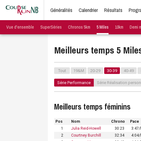
Généralités
Calendrier
Résultats
Progr
Vue d'ensemble
SuperSéries
Chronos 5km
5 Miles
10km
Demi 
Meilleurs temps 5 Mile
Tout
19&M
20-29
30-39
40-49
Série Performance
Série Réalisation person
Meilleurs temps féminins
Pos
Nom
Chrono
Pace
1
Julia Reid-Howell
30:23
3:47
2
Courtney Burchill
32:34
4:04