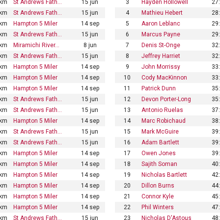
/km
St Andrews Fath…
15 jun
3
Hayden Hollowell
27
/km
St Andrews Fath…
15 jun
4
Mathieu Hebert
28
/km
Hampton 5 Miler
14 sep
5
Aaron Leblanc
29
/km
St Andrews Fath…
15 jun
6
Marcus Payne
29
/km
Miramichi River…
8 jun
7
Denis St-Onge
32
/km
St Andrews Fath…
15 jun
8
Jeffrey Harriet
32
/km
Hampton 5 Miler
14 sep
9
John Morrissy
33
/km
Hampton 5 Miler
14 sep
10
Cody MacKinnon
33
/km
Hampton 5 Miler
14 sep
11
Patrick Dunn
35
/km
St Andrews Fath…
15 jun
12
Devon Porter-Long
35
/km
St Andrews Fath…
15 jun
13
Antonio Ruelas
37
/km
Hampton 5 Miler
14 sep
14
Marc Robichaud
38
/km
St Andrews Fath…
15 jun
15
Mark McGuire
39
/km
St Andrews Fath…
15 jun
16
Adam Bartlett
39
/km
Hampton 5 Miler
14 sep
17
Owen Jones
39
/km
Hampton 5 Miler
14 sep
18
Sajith Soman
40
/km
Hampton 5 Miler
14 sep
19
Nicholas Bartlett
42
/km
Hampton 5 Miler
14 sep
20
Dillon Burns
44
/km
Hampton 5 Miler
14 sep
21
Connor Kyle
45
/km
Hampton 5 Miler
14 sep
22
Phil Winters
47
/km
St Andrews Fath…
15 jun
23
Nicholas D'Astous
48