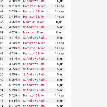
:46
3:28/km
St Andrews Fath…
15 jun
:14
3:31/km
Hampton 5 Miler
14 sep
:47
3:43/km
Hampton 5 Miler
14 sep
:52
3:44/km
Hampton 5 Miler
14 sep
:45
4:05/km
Miramichi River…
8 jun
:45
4:05/km
St Andrews Fath…
15 jun
:01
4:07/km
Miramichi River…
8 jun
:32
4:11/km
St Andrews Fath…
15 jun
:05
4:23/km
Hampton 5 Miler
14 sep
:08
4:23/km
Hampton 5 Miler
14 sep
:49
4:43/km
Hampton 5 Miler
14 sep
:52
4:51/km
St Andrews Fath…
15 jun
:19
4:54/km
St Andrews Fath…
15 jun
:24
4:55/km
St Andrews Fath…
15 jun
:26
4:55/km
St Andrews Fath…
15 jun
:40
5:05/km
St Andrews Fath…
15 jun
:59
5:22/km
St Andrews Fath…
15 jun
:31
5:33/km
St Andrews Fath…
15 jun
:40
5:42/km
Hampton 5 Miler
14 sep
:15
5:54/km
St Andrews Fath…
15 jun
:11
6:01/km
St Andrews Fath…
15 jun