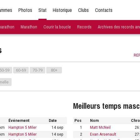
ammes
Photos
Stat
Historique
Clubs
Contacts
marathon
Marathon
Courir la boucle
Records
Archives des records an
s
REP
50-59
60-69
70-79
80+
nelle
Meilleurs temps masc
Événement
Date
Pos
Nom
Chr
/km
Hampton 5 Miler
14 sep
1
Matt McNeil
26
/km
Hampton 5 Miler
14 sep
2
Evan Arsenault
27