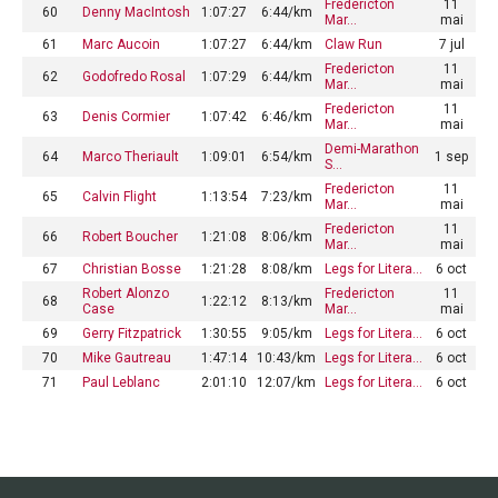
Fredericton
11
60
Denny MacIntosh
1:07:27
6:44/km
Mar…
mai
61
Marc Aucoin
1:07:27
6:44/km
Claw Run
7 jul
Fredericton
11
62
Godofredo Rosal
1:07:29
6:44/km
Mar…
mai
Fredericton
11
63
Denis Cormier
1:07:42
6:46/km
Mar…
mai
Demi-Marathon
64
Marco Theriault
1:09:01
6:54/km
1 sep
S…
Fredericton
11
65
Calvin Flight
1:13:54
7:23/km
Mar…
mai
Fredericton
11
66
Robert Boucher
1:21:08
8:06/km
Mar…
mai
67
Christian Bosse
1:21:28
8:08/km
Legs for Litera…
6 oct
Robert Alonzo
Fredericton
11
68
1:22:12
8:13/km
Case
Mar…
mai
69
Gerry Fitzpatrick
1:30:55
9:05/km
Legs for Litera…
6 oct
70
Mike Gautreau
1:47:14
10:43/km
Legs for Litera…
6 oct
71
Paul Leblanc
2:01:10
12:07/km
Legs for Litera…
6 oct