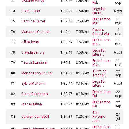
73
Melanie Polley
1:17:47
7:46/km
Fal…
sep
Legs for
74
Doris Losier
1:19:00
7:54/km
6 oct
Litera…
Fredericton
11
75
Caroline Carter
1:19:05
7:54/km
Mar…
mai
Coeurs
4
76
Marianne Cormier
1:19:11
7:55/km
Chaud Wa…
mai
Fredericton
11
77
Jill Roberts
1:19:34
7:57/km
Mar…
mai
Legs for
78
Brenda Landry
1:19:43
7:58/km
6 oct
Litera…
Fredericton
11
79
Tina Johansson
1:20:51
8:05/km
Mar…
mai
10Km de
22
80
Manon Lebouthillier
1:21:50
8:11/km
Tracadi…
sep
Legs for
81
Sylvie McKenna
1:22:44
8:16/km
6 oct
Litera…
Fredericton
22
82
Rosie Buchanan
1:23:07
8:18/km
Fal…
sep
Fredericton
22
83
Stacey Munn
1:23:57
8:23/km
Fal…
sep
Tim
27
84
Carolyn Campbell
1:24:29
8:26/km
Hortons
jul
Joe…
Fredericton
11
85
Laurie Joncas Brown
1:24:37
8:27/km