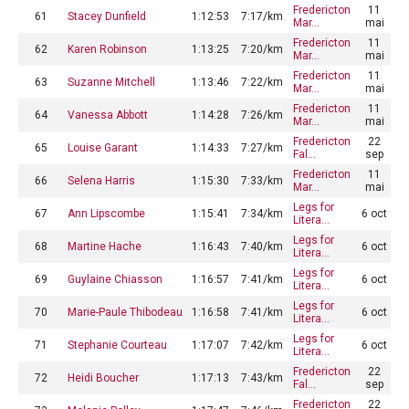
Fredericton
11
61
Stacey Dunfield
1:12:53
7:17/km
Mar…
mai
Fredericton
11
62
Karen Robinson
1:13:25
7:20/km
Mar…
mai
Fredericton
11
63
Suzanne Mitchell
1:13:46
7:22/km
Mar…
mai
Fredericton
11
64
Vanessa Abbott
1:14:28
7:26/km
Mar…
mai
Fredericton
22
65
Louise Garant
1:14:33
7:27/km
Fal…
sep
Fredericton
11
66
Selena Harris
1:15:30
7:33/km
Mar…
mai
Legs for
67
Ann Lipscombe
1:15:41
7:34/km
6 oct
Litera…
Legs for
68
Martine Hache
1:16:43
7:40/km
6 oct
Litera…
Legs for
69
Guylaine Chiasson
1:16:57
7:41/km
6 oct
Litera…
Legs for
70
Marie-Paule Thibodeau
1:16:58
7:41/km
6 oct
Litera…
Legs for
71
Stephanie Courteau
1:17:07
7:42/km
6 oct
Litera…
Fredericton
22
72
Heidi Boucher
1:17:13
7:43/km
Fal…
sep
Fredericton
22