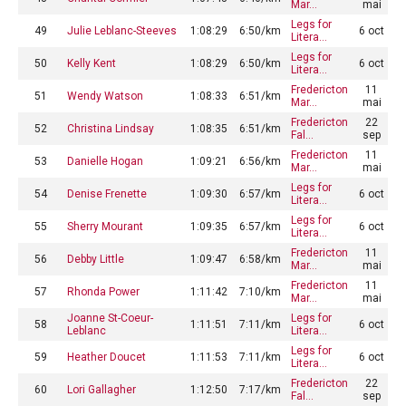
Mar…
mai
Legs for
49
Julie Leblanc-Steeves
1:08:29
6:50/km
6 oct
Litera…
Legs for
50
Kelly Kent
1:08:29
6:50/km
6 oct
Litera…
Fredericton
11
51
Wendy Watson
1:08:33
6:51/km
Mar…
mai
Fredericton
22
52
Christina Lindsay
1:08:35
6:51/km
Fal…
sep
Fredericton
11
53
Danielle Hogan
1:09:21
6:56/km
Mar…
mai
Legs for
54
Denise Frenette
1:09:30
6:57/km
6 oct
Litera…
Legs for
55
Sherry Mourant
1:09:35
6:57/km
6 oct
Litera…
Fredericton
11
56
Debby Little
1:09:47
6:58/km
Mar…
mai
Fredericton
11
57
Rhonda Power
1:11:42
7:10/km
Mar…
mai
Joanne St-Coeur-
Legs for
58
1:11:51
7:11/km
6 oct
Leblanc
Litera…
Legs for
59
Heather Doucet
1:11:53
7:11/km
6 oct
Litera…
Fredericton
22
60
Lori Gallagher
1:12:50
7:17/km
Fal…
sep