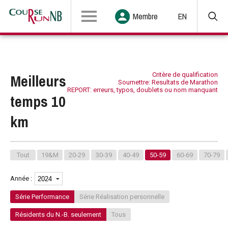
Membre
EN
Meilleurs
Critère de qualification
Soumettre: Resultats de Marathon
REPORT: erreurs, typos, doublets ou nom manquant
temps 10
km
Tout
19&M
20-29
30-39
40-49
50-59
60-69
70-79
Année :
Série Performance
Série Réalisation personnelle
Résidents du N.-B. seulement
Tous