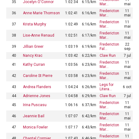
35
Jocelyn O'Connor
1:02:34
6:15/km
Mar…
mai
Fredericton
11
36
Anne Marie Thomson
1:02:41
6:16/km
Mar…
mai
Fredericton
11
37
Krista Murphy
1:02:49
6:16/km
Mar…
mai
Fredericton
11
38
Lise-Anne Renaud
1:02:51
6:17/km
Mar…
mai
Fredericton
22
39
Jillian Greer
1:03:19
6:19/km
Fal…
sep
40
Nancy Krac
1:03:42
6:22/km
Claw Run
7 jul
Fredericton
11
41
Kathy Curran
1:03:56
6:23/km
Mar…
mai
Fredericton
11
42
Caroline St Pierre
1:03:58
6:23/km
Mar…
mai
Legs for
43
Andrea Flanders
1:04:24
6:26/km
6 oct
Litera…
44
Adrienne Jones
1:04:58
6:29/km
Claw Run
7 jul
Fredericton
11
45
Irina Puscasu
1:06:16
6:37/km
Mar…
mai
Fredericton
11
46
Jeannie Bail
1:07:07
6:42/km
Mar…
mai
Fredericton
11
47
Monica Fowler
1:07:17
6:43/km
Mar…
mai
Fredericton
11
48
Chantal Cormier
1:07:43
6:46/km