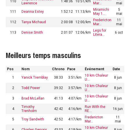
110
1:48:36
10:51/km
Lawrence
Mar…
mai
Miramichi
5
111
Deanna Estey
1:52:12
11:13/km
May 1…
mai
Fredericton
11
112
Tanya Michaud
2:00:08
12:00/km
Mar…
mai
Legs for
113
Denise Smith
2:01:07
12:06/km
6 oct
Litera…
Meilleurs temps masculins
Pos
Nom
Chrono
Pace
Événement
Date
10 km Chaleur
1
Yanick Tremblay
38:33
3:51/km
8 jun
U…
10 km Chaleur
2
Todd Power
39:32
3:57/km
8 jun
U…
10 km Chaleur
3
Brad McLellan
41:13
4:07/km
8 jun
U…
Timothy
Run With the
4
42:42
4:16/km
16 jun
Trenholm
RE…
Fredericton
11
5
Troy Sandwith
42:52
4:17/km
Mar…
mai
10 km Chaleur
6
Charles Gervais
43:03
4:18/km
8 jun