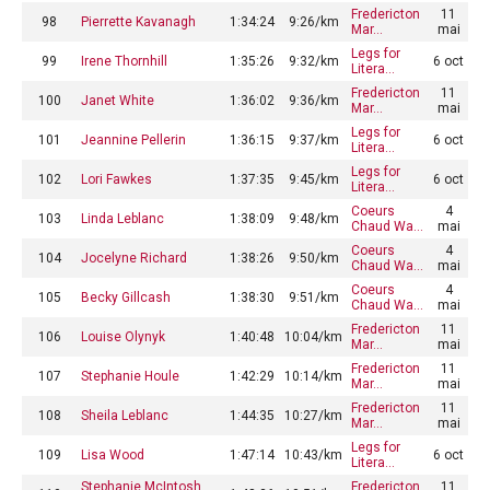
Fredericton
11
98
Pierrette Kavanagh
1:34:24
9:26/km
Mar…
mai
Legs for
99
Irene Thornhill
1:35:26
9:32/km
6 oct
Litera…
Fredericton
11
100
Janet White
1:36:02
9:36/km
Mar…
mai
Legs for
101
Jeannine Pellerin
1:36:15
9:37/km
6 oct
Litera…
Legs for
102
Lori Fawkes
1:37:35
9:45/km
6 oct
Litera…
Coeurs
4
103
Linda Leblanc
1:38:09
9:48/km
Chaud Wa…
mai
Coeurs
4
104
Jocelyne Richard
1:38:26
9:50/km
Chaud Wa…
mai
Coeurs
4
105
Becky Gillcash
1:38:30
9:51/km
Chaud Wa…
mai
Fredericton
11
106
Louise Olynyk
1:40:48
10:04/km
Mar…
mai
Fredericton
11
107
Stephanie Houle
1:42:29
10:14/km
Mar…
mai
Fredericton
11
108
Sheila Leblanc
1:44:35
10:27/km
Mar…
mai
Legs for
109
Lisa Wood
1:47:14
10:43/km
6 oct
Litera…
Stephanie McIntosh
Fredericton
11