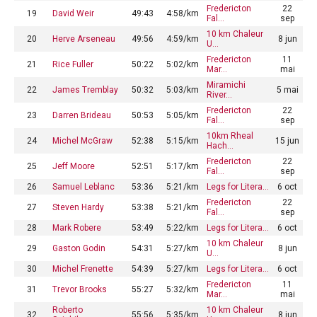
Fredericton
22
19
David Weir
49:43
4:58/km
Fal…
sep
10 km Chaleur
20
Herve Arseneau
49:56
4:59/km
8 jun
U…
Fredericton
11
21
Rice Fuller
50:22
5:02/km
Mar…
mai
Miramichi
22
James Tremblay
50:32
5:03/km
5 mai
River…
Fredericton
22
23
Darren Brideau
50:53
5:05/km
Fal…
sep
10km Rheal
24
Michel McGraw
52:38
5:15/km
15 jun
Hach…
Fredericton
22
25
Jeff Moore
52:51
5:17/km
Fal…
sep
26
Samuel Leblanc
53:36
5:21/km
Legs for Litera…
6 oct
Fredericton
22
27
Steven Hardy
53:38
5:21/km
Fal…
sep
28
Mark Robere
53:49
5:22/km
Legs for Litera…
6 oct
10 km Chaleur
29
Gaston Godin
54:31
5:27/km
8 jun
U…
30
Michel Frenette
54:39
5:27/km
Legs for Litera…
6 oct
Fredericton
11
31
Trevor Brooks
55:27
5:32/km
Mar…
mai
Roberto
10 km Chaleur
32
55:56
5:35/km
8 jun