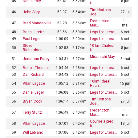
45
Daniel Roy
58:41
5:52/km
8 jun
U…
Tim Hortons
46
John Slipp
59:07
5:54/km
27 jul
Joe…
Fredericton
11
47
Brad Manderville
59:28
5:56/km
Mar…
mai
48
Brian Lurette
59:56
5:59/km
Legs for Litera…
6 oct
49
Paul Leger
1:00:09
6:00/km
Legs for Litera…
6 oct
Steve
10 km Chaleur
50
1:02:53
6:17/km
8 jun
Richardson
U…
Miramichi May
51
Jonathan Estey
1:04:31
6:27/km
5 mai
1…
52
Benoit Theriault
1:04:46
6:28/km
Legs for Litera…
6 oct
53
Dan Richard
1:04:48
6:28/km
Legs for Litera…
6 oct
10km Rheal
54
Allan Lagace
1:05:12
6:31/km
15 jun
Hach…
55
Daniel Leger
1:06:08
6:36/km
Legs for Litera…
6 oct
Tim Hortons
56
Bryan Cook
1:06:14
6:37/km
27 jul
Joe…
Fredericton
11
57
Terry Stultz
1:06:49
6:40/km
Mar…
mai
Course à pied
58
Allan Lagace
1:07:01
6:42/km
13 jul
b…
59
Will Leblanc
1:07:06
6:42/km
Legs for Litera…
6 oct