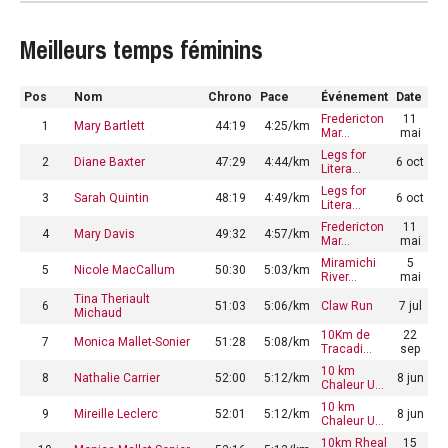
Meilleurs temps féminins
Pos
Nom
Chrono
Pace
Événement
Date
Fredericton
11
1
Mary Bartlett
44:19
4:25/km
Mar…
mai
Legs for
2
Diane Baxter
47:29
4:44/km
6 oct
Litera…
Legs for
3
Sarah Quintin
48:19
4:49/km
6 oct
Litera…
Fredericton
11
4
Mary Davis
49:32
4:57/km
Mar…
mai
Miramichi
5
5
Nicole MacCallum
50:30
5:03/km
River…
mai
Tina Theriault
6
51:03
5:06/km
Claw Run
7 jul
Michaud
10Km de
22
7
Monica Mallet-Sonier
51:28
5:08/km
Tracadi…
sep
10 km
8
Nathalie Carrier
52:00
5:12/km
8 jun
Chaleur U…
10 km
9
Mireille Leclerc
52:01
5:12/km
8 jun
Chaleur U…
10km Rheal
15