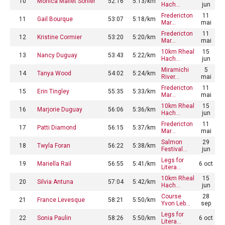
10
Monica Mallet Sonier
52:16
5:13/km
Hach…
jun
Fredericton
11
11
Gail Bourque
53:07
5:18/km
Mar…
mai
Fredericton
11
12
Kristine Cormier
53:20
5:20/km
Mar…
mai
10km Rheal
15
13
Nancy Duguay
53:43
5:22/km
Hach…
jun
Miramichi
5
14
Tanya Wood
54:02
5:24/km
River…
mai
Fredericton
11
15
Erin Tingley
55:35
5:33/km
Mar…
mai
10km Rheal
15
16
Marjorie Duguay
56:06
5:36/km
Hach…
jun
Fredericton
11
17
Patti Diamond
56:15
5:37/km
Mar…
mai
Salmon
29
18
Twyla Foran
56:22
5:38/km
Festival…
jun
Legs for
19
Mariella Rail
56:55
5:41/km
6 oct
Litera…
10km Rheal
15
20
Silvia Antuna
57:04
5:42/km
Hach…
jun
Course
28
21
France Levesque
58:21
5:50/km
Yvon Leb…
sep
Legs for
22
Sonia Paulin
58:26
5:50/km
6 oct
Litera…