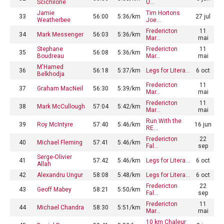
Scichilone
U…
Jamie
Tim Hortons
33
56:00
5:36/km
27 jul
Weatherbee
Joe…
Fredericton
11
34
Mark Messenger
56:03
5:36/km
Mar…
mai
Stephane
Fredericton
11
35
56:08
5:36/km
Boudreau
Mar…
mai
M'Hamed
36
56:18
5:37/km
Legs for Litera…
6 oct
Belkhodja
Fredericton
11
37
Graham MacNeil
56:30
5:39/km
Mar…
mai
Fredericton
11
38
Mark McCullough
57:04
5:42/km
Mar…
mai
Run With the
39
Roy McIntyre
57:40
5:46/km
16 jun
RE…
Fredericton
22
40
Michael Fleming
57:41
5:46/km
Fal…
sep
Serge-Olivier
41
57:42
5:46/km
Legs for Litera…
6 oct
Allah
42
Alexandru Ungur
58:08
5:48/km
Legs for Litera…
6 oct
Fredericton
22
43
Geoff Mabey
58:21
5:50/km
Fal…
sep
Fredericton
11
44
Michael Chandra
58:30
5:51/km
Mar…
mai
10 km Chaleur