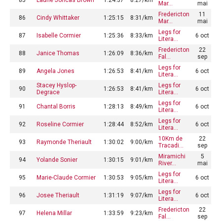
Mar…
mai
Fredericton
11
86
Cindy Whittaker
1:25:15
8:31/km
Mar…
mai
Legs for
87
Isabelle Cormier
1:25:36
8:33/km
6 oct
Litera…
Fredericton
22
88
Janice Thomas
1:26:09
8:36/km
Fal…
sep
Legs for
89
Angela Jones
1:26:53
8:41/km
6 oct
Litera…
Stacey Hyslop-
Legs for
90
1:26:53
8:41/km
6 oct
Degrace
Litera…
Legs for
91
Chantal Borris
1:28:13
8:49/km
6 oct
Litera…
Legs for
92
Roseline Cormier
1:28:44
8:52/km
6 oct
Litera…
10Km de
22
93
Raymonde Theriault
1:30:02
9:00/km
Tracadi…
sep
Miramichi
5
94
Yolande Sonier
1:30:15
9:01/km
River…
mai
Legs for
95
Marie-Claude Cormier
1:30:53
9:05/km
6 oct
Litera…
Legs for
96
Josee Theriault
1:31:19
9:07/km
6 oct
Litera…
Fredericton
22
97
Helena Millar
1:33:59
9:23/km
Fal…
sep