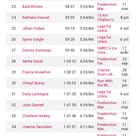
Fredericton
11
23
Barb Rivoire
58:57
5:53/km
Mar…
mai
10 km
24
Nathalie Doucet
59:03
5:54/km
8 jun
Chaleur U…
Legs for
25
Jillian Forbes
59:10
5:55/km
6 oct
Litera…
Legs for
26
Sylvie Daigle
59:26
5:56/km
6 oct
Litera…
GMRC's Ice
17
27
Denise Vienneau
59:45
5:58/km
Crea…
aoÃ»
Fredericton
22
28
Sarita Desai
1:00:32
6:03/km
Fal…
sep
Course
28
29
France Knowlton
1:00:37
6:03/km
Yvon Leb…
sep
Run With
16
30
Cheryl Storey
1:00:55
6:05/km
the RE…
jun
Legs for
31
Dany Lanteigne
1:01:35
6:09/km
6 oct
Litera…
Fredericton
11
32
Julie Garnett
1:01:35
6:09/km
Mar…
mai
Fredericton
11
33
Charlene Hickey
1:01:40
6:10/km
Mar…
mai
Fredericton
11
34
Joanne Saunders
1:01:57
6:11/km
Mar…
mai
Fredericton
11