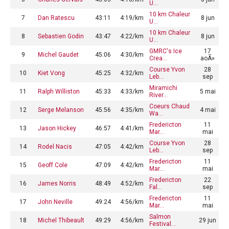
U…
10 km Chaleur
7
Dan Ratescu
43:11
4:19/km
8 jun
U…
10 km Chaleur
8
Sebastien Godin
43:47
4:22/km
8 jun
U…
GMRC's Ice
17
9
Michel Gaudet
45:06
4:30/km
Crea…
aoÃ»
Course Yvon
28
10
Kiet Vong
45:25
4:32/km
Leb…
sep
Miramichi
11
Ralph Williston
45:33
4:33/km
5 mai
River…
Coeurs Chaud
12
Serge Melanson
45:56
4:35/km
4 mai
Wa…
Fredericton
11
13
Jason Hickey
46:57
4:41/km
Mar…
mai
Course Yvon
28
14
Rodel Nacis
47:05
4:42/km
Leb…
sep
Fredericton
11
15
Geoff Cole
47:09
4:42/km
Mar…
mai
Fredericton
22
16
James Norris
48:49
4:52/km
Fal…
sep
Fredericton
11
17
John Neville
49:24
4:56/km
Mar…
mai
Salmon
18
Michel Thibeault
49:29
4:56/km
29 jun
Festival…