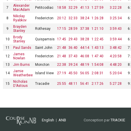
Alexander
7
Petitcodiac
18:58
32:29
41:13
1:27:59
3:22:28
6
MacAdam
Nikolay
8
Fredericton
20:12
32:33
38:24
1:26:28
3:25:34
6
Ryabkov
Brayden
9
Rothesay
17:15
28:59
37:38
1:21:10
3:59:43
6
Stanley
Brody
10
Quispamsis
17:45
29:43
38:28
1:22:45
3:59:44
6
Stanley
11
Paul Sands
Saint John
21:48
36:40
44:14
1:43:13
3:48:42
7
James
12
Fredericton
21:48
37:43
46:08
1:47:40
4:20:58
7
Nowlan
13
Jim Burns
Moncton
22:38
39:24
48:19
1:54:08
4:48:20
8
Jamie
14
Island View
27:19
45:50
56:05
2:08:31
5:20:04
9
Weatherbee
Nicholas
15
Tracadie
25:55
48:11
56:41
2:17:26
5:27:28
9
D'Astous
English
|
ANB
Conception par
TRACKIE