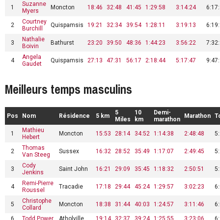
Suzanne
1
Moncton
18:46
32:48
41:45
1:29:58
3:14:24
6:17
Myers
Courtney
2
Quispamsis
19:21
32:34
39:54
1:28:11
3:19:13
6:19
Burchill
Nathalie
3
Bathurst
23:20
39:50
48:36
1:44:23
3:56:22
7:32
Boivin
Angela
4
Quispamsis
27:13
47:31
56:17
2:18:44
5:17:47
9:47
Gaudet
Meilleurs temps masculins
5
10
Demi-
Pos
Nom
Résidence
5 km
Marathon
T
Miles
km
marathon
Mathieu
1
Moncton
15:53
28:14
34:52
1:14:38
2:48:48
5
Hebert
Thomas
2
Sussex
16:32
28:52
35:49
1:17:07
2:49:45
5
Van Steeg
Cody
3
Saint John
16:21
29:09
35:45
1:18:32
2:50:51
5
Jenkins
Remi-Pierre
4
Tracadie
17:18
29:44
45:24
1:29:57
3:02:23
6
Roussel
Christophe
5
Moncton
18:38
31:44
40:03
1:24:57
3:11:46
6
Collard
6
Todd Power
Atholville
19:14
32:37
39:24
1:25:55
3:23:06
6