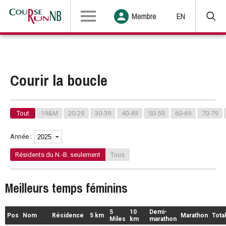
Membre
EN
Courir la boucle
Tout
19&M
20-29
30-39
40-49
50-59
60-69
70-79
Année :
Résidents du N.-B. seulement
Tous
Meilleurs temps féminins
5
10
Demi-
Pos
Nom
Résidence
5 km
Marathon
Total
Miles
km
marathon